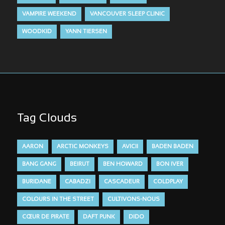
VAMPIRE WEEKEND
VANCOUVER SLEEP CLINIC
WOODKID
YANN TIERSEN
Tag Clouds
AARON
ARCTIC MONKEYS
AVICII
BADEN BADEN
BANG GANG
BEIRUT
BEN HOWARD
BON IVER
BURIDANE
CABADZI
CASCADEUR
COLDPLAY
COLOURS IN THE STREET
CULTIVONS-NOUS
CŒUR DE PIRATE
DAFT PUNK
DIDO