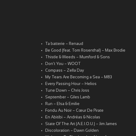
Ta batterie – Renaud
Be Good (feat. Tom Rosenthal) – Max Brodie
Thistle & Weeds – Mumford & Sons
Don’t You – WOOT
Compass – Zella Day
My Tears Are Becoming a Sea – M83
Every Passing Hour – Helios
Tune Down – Chris Joss
September – Giles Lamb
Run – Elsa & Emilie
Fondu Au Noir – Cœur De Pirate
En Abitibi – Andréas & Nicolas
State Of The Art (A.E.I.O.U.) – Jim James
Discoloration – Dawn Golden