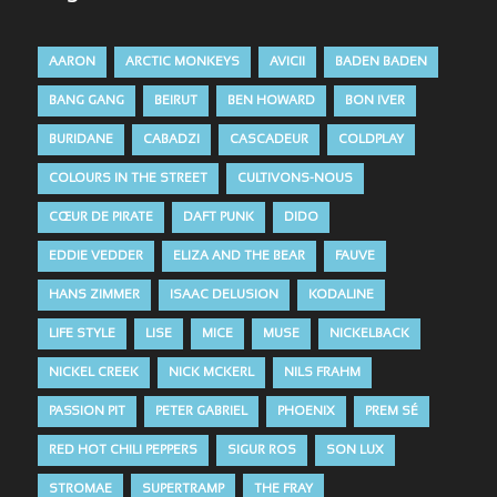
AARON
ARCTIC MONKEYS
AVICII
BADEN BADEN
BANG GANG
BEIRUT
BEN HOWARD
BON IVER
BURIDANE
CABADZI
CASCADEUR
COLDPLAY
COLOURS IN THE STREET
CULTIVONS-NOUS
CŒUR DE PIRATE
DAFT PUNK
DIDO
EDDIE VEDDER
ELIZA AND THE BEAR
FAUVE
HANS ZIMMER
ISAAC DELUSION
KODALINE
LIFE STYLE
LISE
MICE
MUSE
NICKELBACK
NICKEL CREEK
NICK MCKERL
NILS FRAHM
PASSION PIT
PETER GABRIEL
PHOENIX
PREM SÉ
RED HOT CHILI PEPPERS
SIGUR ROS
SON LUX
STROMAE
SUPERTRAMP
THE FRAY