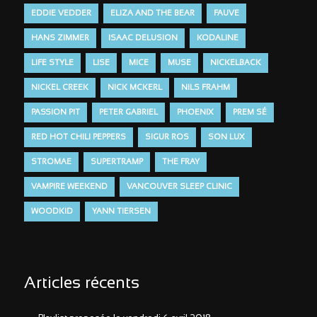
EDDIE VEDDER
ELIZA AND THE BEAR
FAUVE
HANS ZIMMER
ISAAC DELUSION
KODALINE
LIFE STYLE
LISE
MICE
MUSE
NICKELBACK
NICKEL CREEK
NICK MCKERL
NILS FRAHM
PASSION PIT
PETER GABRIEL
PHOENIX
PREM SÉ
RED HOT CHILI PEPPERS
SIGUR ROS
SON LUX
STROMAE
SUPERTRAMP
THE FRAY
VAMPIRE WEEKEND
VANCOUVER SLEEP CLINIC
WOODKID
YANN TIERSEN
Articles récents