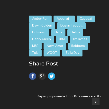
Amber Run
Apparatjik
Cabadzi
Dawn Golden
Dustin Tebbutt
Exitmusic
Haux
Helios
Henry Green
JBM
Jim James
M83
Novo Amor
Rokkurro
Tula
WOOT
Zella Day
Share Post
Playlist proposée le lundi 16 novembre 2015