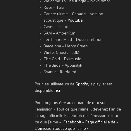
Welcome To The Jungle – Novo Amor
River – Tula
Cancre ultime – Cabadzi – version
acoustique –
Youtube
Caves – Haux
5AM – Amber Run
Let Timber Hold – Dustin Tebbutt
Barcelona – Henry Green
Winter Ghosts – JBM
The Cold – Exitmusic
The Birds – Apparatjik
Svanur – Rökkurró
Pour les utilisateurs de
Spotify
, la playlist est
disponible :
ici
Pour toujours être au courant de tout sur
l’émission « Tout ce que j’aime », devenez Fan de
la page officielle Facebook de l’émission « Tout
ce que j’aime » :
Facebook – Page officielle de «
L’émission tout ce que j’aime »