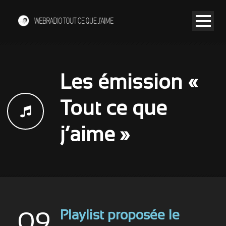
Les émission «
Tout ce que
j’aime »
Playlist proposée le
09