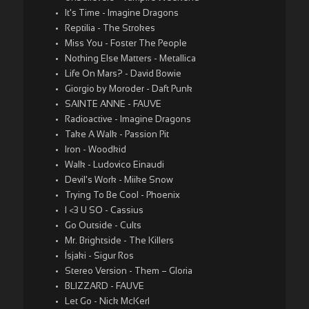
It's Time - Imagine Dragons
Reptilia - The Strokes
Miss You - Foster The People
Nothing Else Matters - Metallica
Life On Mars? - David Bowie
Giorgio by Moroder - Daft Punk
SAINTE ANNE - FAUVE
Radioactive - Imagine Dragons
Take A Walk - Passion Pit
Iron - Woodkid
Walk - Ludovico Einaudi
Devil's Work - Miike Snow
Trying To Be Cool - Phoenix
I <3 U SO - Cassius
Go Outside - Cults
Mr. Brightside - The Killers
Ísjaki - Sigur Ros
Stereo Version - Them – Gloria
BLIZZARD - FAUVE
Let Go - Nick McKerl