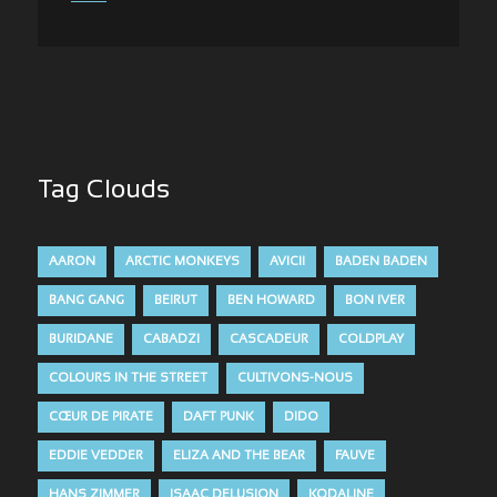
Tag Clouds
AARON
ARCTIC MONKEYS
AVICII
BADEN BADEN
BANG GANG
BEIRUT
BEN HOWARD
BON IVER
BURIDANE
CABADZI
CASCADEUR
COLDPLAY
COLOURS IN THE STREET
CULTIVONS-NOUS
CŒUR DE PIRATE
DAFT PUNK
DIDO
EDDIE VEDDER
ELIZA AND THE BEAR
FAUVE
HANS ZIMMER
ISAAC DELUSION
KODALINE