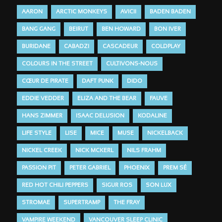
AARON
ARCTIC MONKEYS
AVICII
BADEN BADEN
BANG GANG
BEIRUT
BEN HOWARD
BON IVER
BURIDANE
CABADZI
CASCADEUR
COLDPLAY
COLOURS IN THE STREET
CULTIVONS-NOUS
CŒUR DE PIRATE
DAFT PUNK
DIDO
EDDIE VEDDER
ELIZA AND THE BEAR
FAUVE
HANS ZIMMER
ISAAC DELUSION
KODALINE
LIFE STYLE
LISE
MICE
MUSE
NICKELBACK
NICKEL CREEK
NICK MCKERL
NILS FRAHM
PASSION PIT
PETER GABRIEL
PHOENIX
PREM SÉ
RED HOT CHILI PEPPERS
SIGUR ROS
SON LUX
STROMAE
SUPERTRAMP
THE FRAY
VAMPIRE WEEKEND
VANCOUVER SLEEP CLINIC