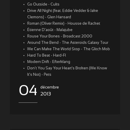
Go Outside - Cults
Drive All Night (feat. Eddie Vedder & Jake
Clemons) - Glen Hansard
Roman (Oliver Remix) - Housse de Racket
Étienne D'août - Malajube
Rouse Your Bones - Broadcast 2000
Around The Bend - The Asteroids Galaxy Tour
We Can Make The World Stop - The Glitch Mob
Hard To Beat - Hard-FI
Modern Drift - Efterklang
Don't You Say Your Heart's Broken (We Know
It's Not) - Pets
04
décembre
2013