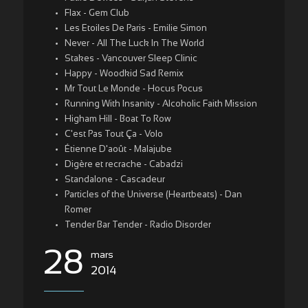
Flax - Gem Club
Les Etoiles De Paris - Emilie Simon
Never - All The Luck In The World
Stakes - Vancouver Sleep Clinic
Happy - Woodkid Sad Remix
Mr Tout Le Monde - Hocus Pocus
Running With Insanity - Alcoholic Faith Mission
Higham Hill - Boat To Row
C'est Pas Tout Ça - Volo
Étienne D'août - Malajube
Digère et recrache - Cabadzi
Standalone - Cascadeur
Particles of the Universe (Heartbeats) - Dan
Romer
Tender Bar Tender - Radio Disorder
28
mars
2014