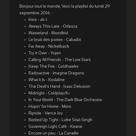
Bonjour tout le monde, Voici la playlist du lundi 29
septembre 2014 :
Intro - alt-J
Always This Late - Odesza
Wasteland - Woodkid
Le bruit des portes - Cabadzi
Far Away - Nickelback
Try It Over - Yujen
Calling All Friends - The Low Stars
Keep The Fire - Goldhawks
Radioactive - Imagine Dragons
What It Is - Kodaline
The Devil's Hand - Isaac Delusion
Midnight - Coldplay/li>
In Your World - The Dark Blue Orchestra
Hopin' for Home - Moro
Riptide - Vance Joy
Bottled Up Tight - Luke Sital-Singh
Sovereign Light Café - Keane
Encore un peu - La Canaille