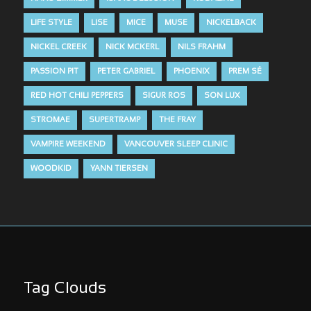
LIFE STYLE
LISE
MICE
MUSE
NICKELBACK
NICKEL CREEK
NICK MCKERL
NILS FRAHM
PASSION PIT
PETER GABRIEL
PHOENIX
PREM SÉ
RED HOT CHILI PEPPERS
SIGUR ROS
SON LUX
STROMAE
SUPERTRAMP
THE FRAY
VAMPIRE WEEKEND
VANCOUVER SLEEP CLINIC
WOODKID
YANN TIERSEN
Tag Clouds