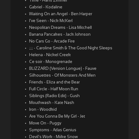
Time - Hans Zimmer
Gabriel - Kodaline
Waiting On an Angel - Ben Harper
I've Seen - Nick McKerl
Neopolitan Dreams - Lisa Mitchell
Banana Pancakes - Jack Johnson
No Cars Go - Arcade Fire
;;; - Caroline Smith & The Good Night Sleeps
Helena - Nickel Creek
Ce soir - Monogrenade
BLIZZARD (Version Longue) - Fauve
Silhouettes - Of Monsters And Men
Friends - Eliza and the Bear
Full Circle - Half Moon Run
Siblings (Radio Edit) - Gush
Mouthwash - Kate Nash
Iron - Woodkid
Are You Gonna Be My Girl - Jet
Move On - Puggy
Symptoms - Atlas Genius
Devil's Work - Miike Snow