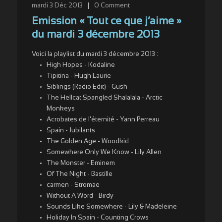
mardi 3 Déc 2013
|
0
Comment
Emission « Tout ce que j’aime »
du mardi 3 décembre 2013
Voici la playlist du mardi 3 décembre 2013 :
High Hopes - Kodaline
Tipitina - Hugh Laurie
Siblings (Radio Edit) - Gush
The Hellcat Spangled Shalalala - Arctic
Monkeys
Acrobates de l'éternité - Yann Perreau
Spain - Jubilants
The Golden Age - Woodkid
Somewhere Only We Know - Lily Allen
The Monster - Eminem
Of The Night - Bastille
carmen - Stromae
Without A Word - Birdy
Sounds Like Somewhere - Lily & Madeleine
Holiday In Spain - Counting Crows