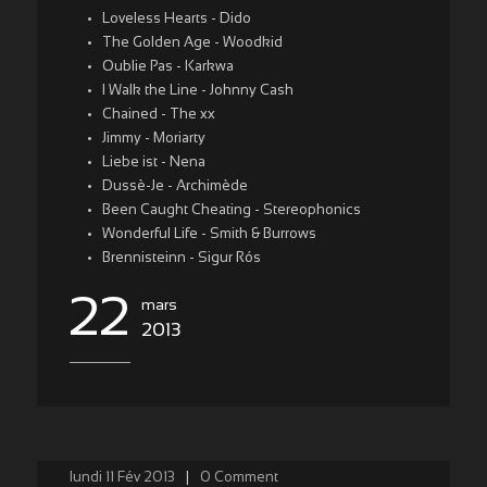
Loveless Hearts - Dido
The Golden Age - Woodkid
Oublie Pas - Karkwa
I Walk the Line - Johnny Cash
Chained - The xx
Jimmy - Moriarty
Liebe ist - Nena
Dussè-Je - Archimède
Been Caught Cheating - Stereophonics
Wonderful Life - Smith & Burrows
Brennisteinn - Sigur Rós
22
mars
2013
lundi 11 Fév 2013
|
0
Comment