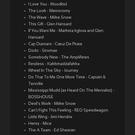
I Love You - Woodkid
The Look - Metronomy
The Wave - Miike Snow
This Gift - Glen Hansard
If You Want Me - Marketa Irglova and Glen
Hansard
Cap Diamant - Cœur De Pirate
Dodo - Stromae
Somebody New - The Amplifetes
Restless - Kakkmaddafakka
Wheel In The Sky - Journey
Do That To Me One More Time - Captain &
Tennille
Mississippi Mudd (as Heard On The Mentalist) -
BOSSHOUSE
Devil's Work - Miike Snow
Can't Fight This Feeling - REO Speedwagon
Little Wing - Jimi Hendrix
Henry - Mice
The A Team - Ed Sheeran