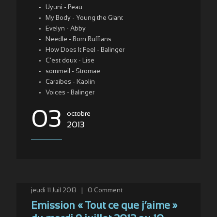
Uyuni - Peau
My Body - Young the Giant
Evelyn - Abby
Needle - Born Ruffians
How Does It Feel - Balinger
C'est doux - Lise
sommeil - Stromae
Caraibes - Kaolin
Voices - Balinger
03
octobre
2013
jeudi 11 Juil 2013
|
0
Comment
Emission « Tout ce que j’aime »