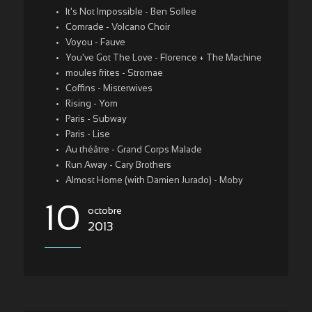
It's Not Impossible - Ben Sollee
Comrade - Volcano Choir
Voyou - Fauve
You've Got The Love - Florence + The Machine
moules frites - Stromae
Coffins - Misterwives
Rising - Yom
Paris - Subway
Paris - Lise
Au théâtre - Grand Corps Malade
Run Away - Cary Brothers
Almost Home (with Damien Jurado) - Moby
10
octobre
2013