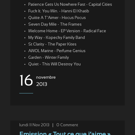
Patience Gets Us Nowhere Fast - Capital Cities
Fuck It. You Win. - Hanni El Khatib
Quitte A T'Aimer - Hocus Pocus
Seven Day Mile - The Frames
Welcome Home - EP Version - Radical Face
My Way - Kopecky Family Band
St Clarity - The Paper Kites
AWOL Marine - Perfume Genius
Garden - Winter Family
Quiet - This Will Destroy You
16
novembre
2013
lundi 11 Nov 2013
|
0
Comment
Emission « Tout ce que j’aime »