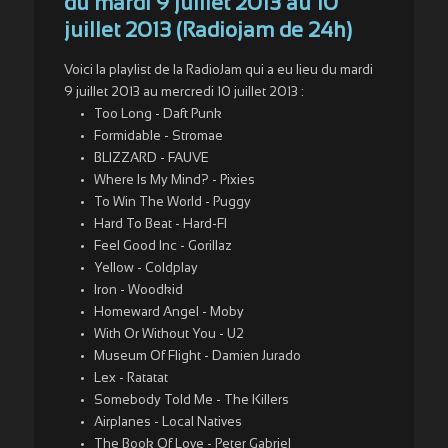
du mardi 9 juillet 2013 au 10
juillet 2013 (Radiojam de 24h)
Voici la playlist de la RadioJam qui a eu lieu du mardi
9 juillet 2013 au mercredi 10 juillet 2013 :
Too Long - Daft Punk
Formidable - Stromae
BLIZZARD - FAUVE
Where Is My Mind? - Pixies
To Win The World - Puggy
Hard To Beat - Hard-FI
Feel Good Inc - Gorillaz
Yellow - Coldplay
Iron - Woodkid
Homeward Angel - Moby
With Or Without You - U2
Museum Of Flight - Damien Jurado
Lex - Ratatat
Somebody Told Me - The Killers
Airplanes - Local Natives
The Book Of Love - Peter Gabriel