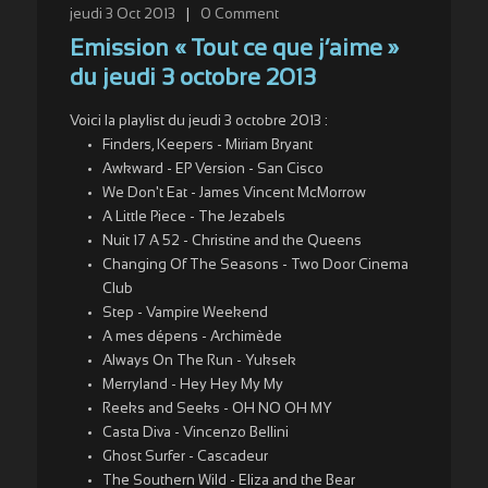
jeudi 3 Oct 2013
|
0
Comment
Emission « Tout ce que j’aime »
du jeudi 3 octobre 2013
Voici la playlist du jeudi 3 octobre 2013 :
Finders, Keepers - Miriam Bryant
Awkward - EP Version - San Cisco
We Don't Eat - James Vincent McMorrow
A Little Piece - The Jezabels
Nuit 17 A 52 - Christine and the Queens
Changing Of The Seasons - Two Door Cinema
Club
Step - Vampire Weekend
A mes dépens - Archimède
Always On The Run - Yuksek
Merryland - Hey Hey My My
Reeks and Seeks - OH NO OH MY
Casta Diva - Vincenzo Bellini
Ghost Surfer - Cascadeur
The Southern Wild - Eliza and the Bear