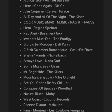
Artificial Sun - As The Stars Fall
Here It Goes Again - OK Go
Jolie Coquine - Caravan Palace
All Day And All Of The Night - The Kinks
COCK MUSIC SMART MUSIC / RAG #1 - FAUVE
Hero - Regina Spektor
Red Alert - Basement Jaxx
Invaders Must Die - The Prodigy
Giorgio by Moroder - Daft Punk
C'était Salement Romantique - Cœur De Pirate
Shakin' Hands - Nickelback
Always Love - Nada Surf
Some Might Say - Oasis
Mr. Brightside - The Killers
Moonlight Shadow - Mike Oldfield
Are You Gonna Be My Girl - Jet
Conquest Of Spaces - Woodkid
Natural Blues - Moby
West Coast - Coconut Records
Étienne D'août - Malajube
Paris - Montréal - Les Cowboys Fringants