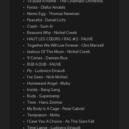
To Build A Home - The Cinematic Orchestra
Fyrsta - Ólafur Arnalds
Nemo Egg - Thomas Newman
Peaceful - Daniel Licht
Crash - Sum 41
Reasons Why - Nickel Creek
HAUT LES CŒURS / RAG #2 - FAUVE
Together We Will Live Forever - Clint Mansell
Jealous Of The Moon - Nickel Creek
9 Crimes - Damien Rice
RUB A DUB - FAUVE
Fly - Ludovico Einaudi
I've Seen - Nick McKerl
Homeward Angel - Moby
Inside - Bang Gang
Rudy - Supertramp
Time - Hans Zimmer
My Body Is A Cage - Peter Gabriel
Temptation - Moby
I Gave You A Choice - As The Stars Fall
Time Lapse - Ludovico Einaudi