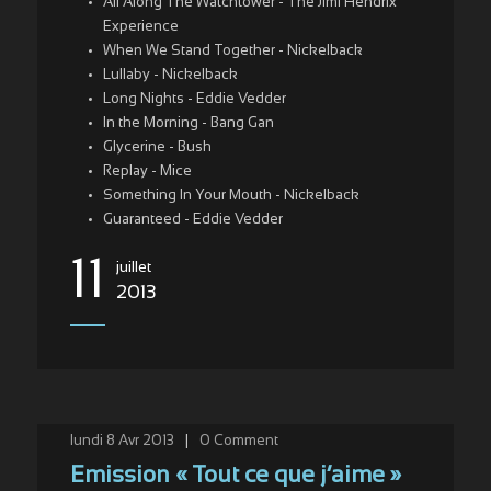
All Along The Watchtower - The Jimi Hendrix
Experience
When We Stand Together - Nickelback
Lullaby - Nickelback
Long Nights - Eddie Vedder
In the Morning - Bang Gan
Glycerine - Bush
Replay - Mice
Something In Your Mouth - Nickelback
Guaranteed - Eddie Vedder
11
juillet
2013
lundi 8 Avr 2013
|
0
Comment
Emission « Tout ce que j’aime »