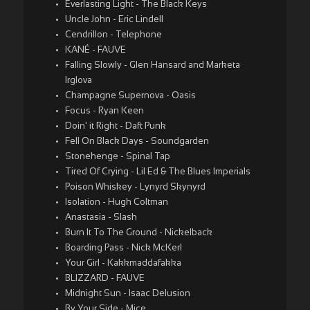
Everlasting Light - The Black Keys
Uncle John - Eric Lindell
Cendrillon - Telephone
KANÉ - FAUVE
Falling Slowly - Glen Hansard and Marketa
Irglova
Champagne Supernova - Oasis
Focus - Ryan Keen
Doin' it Right - Daft Punk
Fell On Black Days - Soundgarden
Stonehenge - Spinal Tap
Tired Of Crying - Lil Ed & The Blues Imperials
Poison Whiskey - Lynyrd Skynyrd
Isolation - Hugh Coltman
Anastasia - Slash
Burn It To The Ground - Nickelback
Boarding Pass - Nick McKerl
Your Girl - Kakkmaddafakka
BLIZZARD - FAUVE
Midnight Sun - Isaac Delusion
By Your Side - Mice