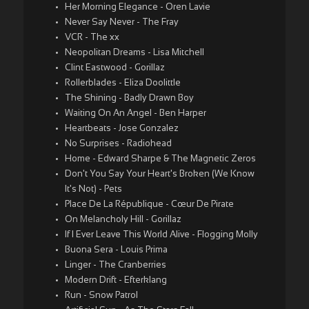
Her Morning Elegance - Oren Lavie
Never Say Never - The Fray
VCR - The xx
Neopolitan Dreams - Lisa Mitchell
Clint Eastwood - Gorillaz
Rollerblades - Eliza Doolittle
The Shining - Badly Drawn Boy
Waiting On An Angel - Ben Harper
Heartbeats - Jose Gonzalez
No Surprises - Radiohead
Home - Edward Sharpe & The Magnetic Zeros
Don't You Say Your Heart's Broken (We Know
It's Not) - Pets
Place De La République - Cœur De Pirate
On Melancholy Hill - Gorillaz
If I Ever Leave This World Alive - Flogging Molly
Buona Sera - Louis Prima
Linger - The Cranberries
Modern Drift - Efterklang
Run - Snow Patrol