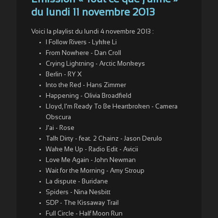
du lundi 11 novembre 2013
Voici la playlist du lundi 4 novembre 2013 :
I Follow Rivers - Lykke Li
From Nowhere - Dan Croll
Crying Lightning - Arctic Monkeys
Berlin - RY X
Into the Red - Hans Zimmer
Happening - Olivia Broadfield
Lloyd, I'm Ready To Be Heartbroken - Camera
Obscura
J'ai - Rose
Talk Dirty - feat. 2 Chainz - Jason Derulo
Wake Me Up - Radio Edit - Avicii
Love Me Again - John Newman
Wait for the Morning - Amy Stroup
La dispute - Buridane
Spiders - Nina Nesbitt
SDP - The Kissaway Trail
Full Circle - Half Moon Run