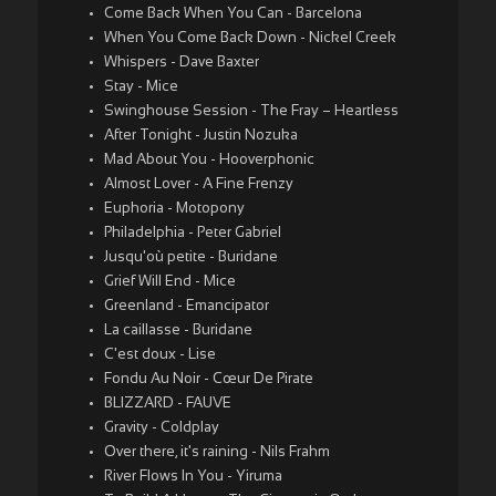
Come Back When You Can - Barcelona
When You Come Back Down - Nickel Creek
Whispers - Dave Baxter
Stay - Mice
Swinghouse Session - The Fray – Heartless
After Tonight - Justin Nozuka
Mad About You - Hooverphonic
Almost Lover - A Fine Frenzy
Euphoria - Motopony
Philadelphia - Peter Gabriel
Jusqu'où petite - Buridane
Grief Will End - Mice
Greenland - Emancipator
La caillasse - Buridane
C'est doux - Lise
Fondu Au Noir - Cœur De Pirate
BLIZZARD - FAUVE
Gravity - Coldplay
Over there, it's raining - Nils Frahm
River Flows In You - Yiruma