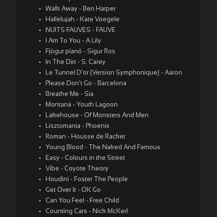
Walk Away - Ben Harper
Hallelujah - Kate Voegele
NUITS FAUVES - FAUVE
I Am To You - A Lily
Fjögur píanó - Sigur Ros
In The Dirt - S. Carey
Le Tunnel D'or (Version Symphonique) - Aaron
Please Don't Go - Barcelona
Breathe Me - Sia
Montana - Youth Lagoon
Lakehouse - Of Monsters And Men
Lisztomania - Phoenix
Roman - Housse de Racket
Young Blood - The Naked And Famous
Easy - Colours in the Street
Vibe - Coyote Theory
Houdini - Foster The People
Get Over It - OK Go
Can You Feel - Free Child
Counting Cars - Nick McKerl