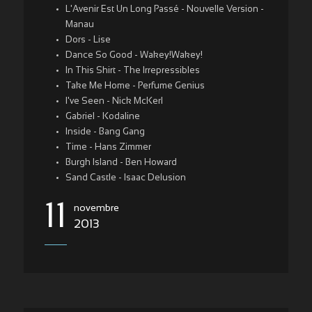
L'Avenir Est Un Long Passé - Nouvelle Version -
Manau
Dors - Lise
Dance So Good - Wakey!Wakey!
In This Shirt - The Irrepressibles
Take Me Home - Perfume Genius
I've Seen - Nick McKerl
Gabriel - Kodaline
Inside - Bang Gang
Time - Hans Zimmer
Burgh Island - Ben Howard
Sand Castle - Isaac Delusion
11
novembre
2013