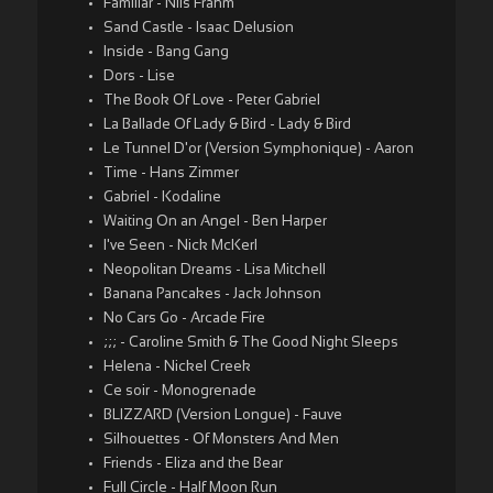
Familiar - Nils Frahm
Sand Castle - Isaac Delusion
Inside - Bang Gang
Dors - Lise
The Book Of Love - Peter Gabriel
La Ballade Of Lady & Bird - Lady & Bird
Le Tunnel D'or (Version Symphonique) - Aaron
Time - Hans Zimmer
Gabriel - Kodaline
Waiting On an Angel - Ben Harper
I've Seen - Nick McKerl
Neopolitan Dreams - Lisa Mitchell
Banana Pancakes - Jack Johnson
No Cars Go - Arcade Fire
;;; - Caroline Smith & The Good Night Sleeps
Helena - Nickel Creek
Ce soir - Monogrenade
BLIZZARD (Version Longue) - Fauve
Silhouettes - Of Monsters And Men
Friends - Eliza and the Bear
Full Circle - Half Moon Run