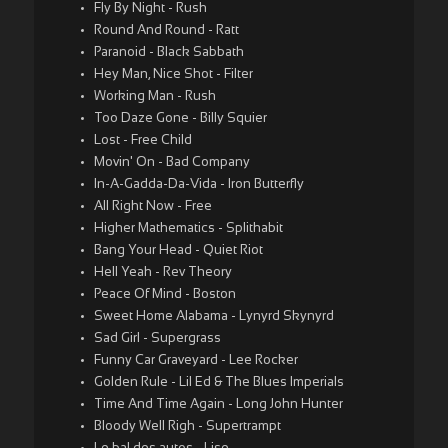
Fly By Night - Rush
Round And Round - Ratt
Paranoid - Black Sabbath
Hey Man, Nice Shot - Filter
Working Man - Rush
Too Daze Gone - Billy Squier
Lost - Free Child
Movin' On - Bad Company
In-A-Gadda-Da-Vida - Iron Butterfly
All Right Now - Free
Higher Mathematics - Splithabit
Bang Your Head - Quiet Riot
Hell Yeah - Rev Theory
Peace Of Mind - Boston
Sweet Home Alabama - Lynyrd Skynyrd
Sad Girl - Supergrass
Funny Car Graveyard - Lee Rocker
Golden Rule - Lil Ed & The Blues Imperials
Time And Time Again - Long John Hunter
Bloody Well Righ - Supertrampt