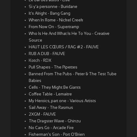
Le bal des autos - Lise
Si y'a personne - Buridane
It's Alright - Bang Gang
When In Rome - Nickel Creek
From Now On - Supertramp
Who Is He And What Is He To You - Creative
Source
HAUT LES CŒURS / RAG #2 - FAUVE
RUB A DUB - FAUVE
Kotch - RDX
Pull Shapes - The Pipettes
Banned From The Pubs - Peter & The Test Tube
Babies
Cells - They Might Be Giants
Coffee Table - Lemaitre
My Heroics, part one - Various Artists
Sail Away - The Rasmus
2XGM - FAUVE
The Dragster Wave - Ghinzu
No Cars Go - Arcade Fire
Fisherman's Son - Port O'Brien