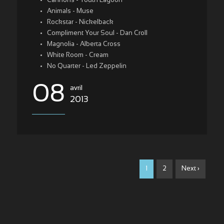
Cannons - Youth Lagoon
Animals - Muse
Rockstar - Nickelback
Compliment Your Soul - Dan Croll
Magnolia - Alberta Cross
White Room - Cream
No Quarter - Led Zeppelin
08
avril
2013
1
2
Next ›