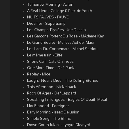
Tomorrow Morning - Aaron
A Real Hero - College & Electric Youth
NUITS FAUVES - FAUVE
Dreamer - Supertramp
Les Champs-Elysées - Joe Dassin
Les Garçons Portent Du Rose - MAdame Kay
Le Grand Secret - Melissa Auf der Maur
Les Lacs Du Connemara - Michel Sardou
Le même train - Eiffel
Sirens Call - Cats On Trees
One More Time - Daft Punk
Replay - Mice
Laugh, I Nearly Died - The Rolling Stones
This Afternoon - Nickelback
Rock Of Ages - Def Leppard
Speaking In Tongues - Eagles Of Death Metal
Hot Blooded - Foreigner
Early Morning - Isaac Delusion
Simple Song - The Shins
Down South Jukin' - Lynyrd Skynyrd