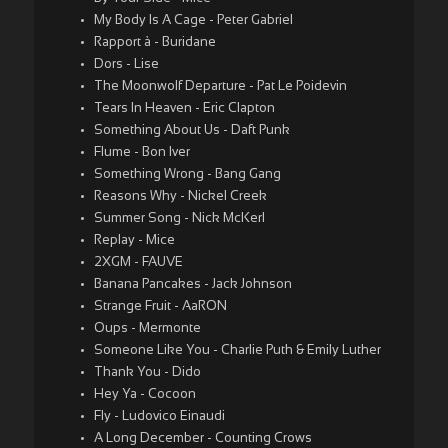
My Body Is A Cage - Peter Gabriel
Rapport à - Buridane
Dors - Lise
The Moonwolf Departure - Pat Le Poidevin
Tears In Heaven - Eric Clapton
Something About Us - Daft Punk
Flume - Bon Iver
Something Wrong - Bang Gang
Reasons Why - Nickel Creek
Summer Song - Nick McKerl
Replay - Mice
2XGM - FAUVE
Banana Pancakes - Jack Johnson
Strange Fruit - AaRON
Oups - Mermonte
Someone Like You - Charlie Puth & Emily Luther
Thank You - Dido
Hey Ya - Cocoon
Fly - Ludovico Einaudi
A Long December - Counting Crows