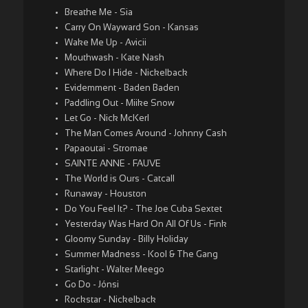
Breathe Me - Sia
Carry On Wayward Son - Kansas
Wake Me Up - Avicii
Mouthwash - Kate Nash
Where Do I Hide - Nickelback
Evidemment - Baden Baden
Paddling Out - Miike Snow
Let Go - Nick McKerl
The Man Comes Around - Johnny Cash
Papaoutai - Stromae
SAINTE ANNE - FAUVE
The World is Ours - Catcall
Runaway - Houston
Do You Feel It? - The Joe Cuba Sextet
Yesterday Was Hard On All Of Us - Fink
Gloomy Sunday - Billy Holiday
Summer Madness - Kool & The Gang
Starlight - Walter Meego
Go Do - Jónsi
Rockstar - Nickelback