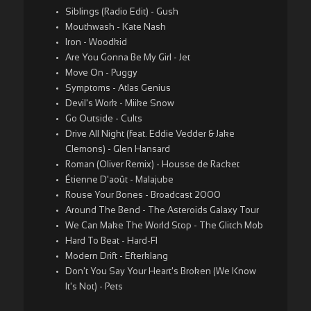
Siblings (Radio Edit) - Gush
Mouthwash - Kate Nash
Iron - Woodkid
Are You Gonna Be My Girl - Jet
Move On - Puggy
Symptoms - Atlas Genius
Devil's Work - Miike Snow
Go Outside - Cults
Drive All Night (feat. Eddie Vedder & Jake
Clemons) - Glen Hansard
Roman (Oliver Remix) - Housse de Racket
Étienne D'août - Malajube
Rouse Your Bones - Broadcast 2000
Around The Bend - The Asteroids Galaxy Tour
We Can Make The World Stop - The Glitch Mob
Hard To Beat - Hard-FI
Modern Drift - Efterklang
Don't You Say Your Heart's Broken (We Know
It's Not) - Pets