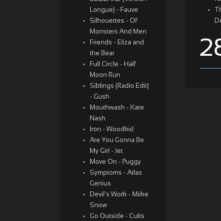
Longue) - Fauve
Th
Silhouettes - Of
D
Monsters And Men
2
Friends - Eliza and
the Bear
Full Circle - Half
Moon Run
Siblings (Radio Edit)
- Gush
Mouthwash - Kate
Nash
Iron - Woodkid
Are You Gonna Be
My Girl - Jet
Move On - Puggy
Symptoms - Atlas
Genius
Devil's Work - Miike
Snow
Go Outside - Cults