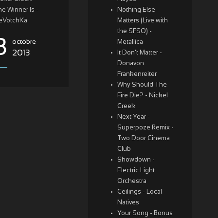
e Winner Is -
Nothing Else
eVotchKa
Matters (Live with
the SFSO) -
8
octobre
Metallica
2013
It Don't Matter -
Donavon
Frankenreiter
Why Should The
Fire Die? - Nickel
Creek
Next Year -
Superpoze Remix -
Two Door Cinema
Club
Showdown -
Electric Light
Orchestra
Ceilings - Local
Natives
Your Song - Bonus