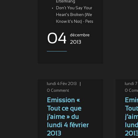
Efterklang
Don't You Say Your
Heart's Broken (We
Know It's Not) - Pets
04
décembre
2013
lundi 4 Fév 2013
|
lundi 7
0
Comment
0
Com
Emission «
Emis
Tout ce que
Tout
j’aime » du
j’ai
lundi 4 février
lund
2013
201