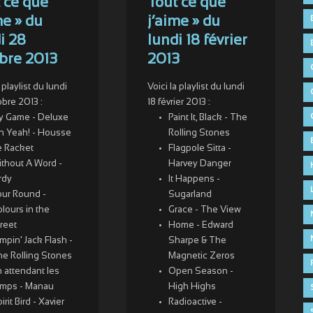
 ce que
Tout ce que
me » du
j’aime » du
i 28
lundi 18 février
bre 2013
2013
a playlist du lundi
Voici la playlist du lundi
obre 2013 :
18 février 2013 :
y Game - Deluxe
Paint It, Black - The
h Yeah! - Housse
Rolling Stones
e Racket
Flagpole Sitta -
ithout A Word -
Harvey Danger
rdy
It Happens -
our Round -
Sugarland
lours in the
Grace - The View
reet
Home - Edward
mpin' Jack Flash -
Sharpe & The
he Rolling Stones
Magnetic Zeros
 attendant les
Open Season -
emps - Manau
High Highs
irit Bird - Xavier
Radioactive -