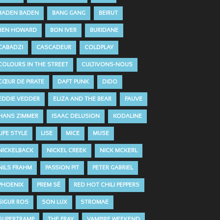
BADEN BADEN
BANG GANG
BEIRUT
BEN HOWARD
BON IVER
BURIDANE
CABADZI
CASCADEUR
COLDPLAY
COLOURS IN THE STREET
CULTIVONS-NOUS
CŒUR DE PIRATE
DAFT PUNK
DIDO
EDDIE VEDDER
ELIZA AND THE BEAR
FAUVE
HANS ZIMMER
ISAAC DELUSION
KODALINE
LIFE STYLE
LISE
MICE
MUSE
NICKELBACK
NICKEL CREEK
NICK MCKERL
NILS FRAHM
PASSION PIT
PETER GABRIEL
PHOENIX
PREM SÉ
RED HOT CHILI PEPPERS
SIGUR ROS
SON LUX
STROMAE
SUPERTRAMP
THE FRAY
VAMPIRE WEEKEND