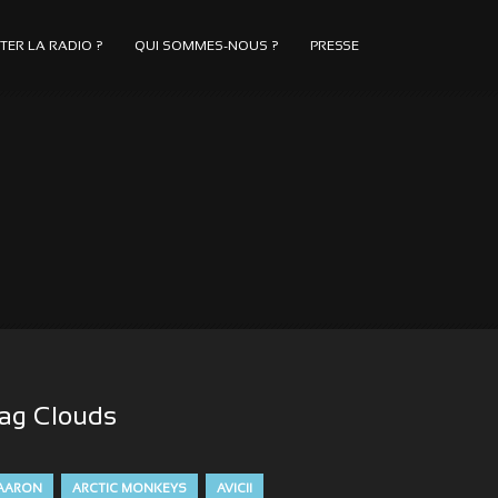
ER LA RADIO ?
QUI SOMMES-NOUS ?
PRESSE
ag Clouds
AARON
ARCTIC MONKEYS
AVICII