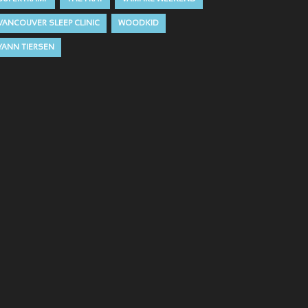
VANCOUVER SLEEP CLINIC
WOODKID
YANN TIERSEN