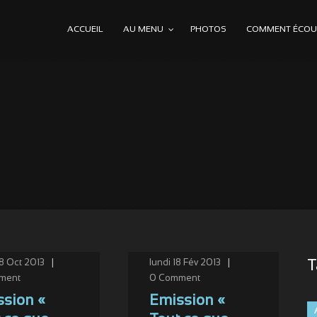
ACCUEIL
AU MENU
PHOTOS
COMMENT ÉCOUT
T
28 Oct 2013
|
lundi 18 Fév 2013
|
ment
0
Comment
sion «
Emission «