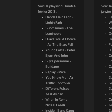
Voici la playlist du lundi 4
Voici l
février 2013 :
janvier
Hands Held High -
Le
Linkin Park
W
Submarines - The
N
Lumineers
D
I Gave You A Choice
D
- As The Stars Fall
Fo
Young Folks - Peter
Bu
Bjorn And John
C
Si y'a personne -
L
Buridane
C
Replay - Mice
E
You Know Me - Air
B
Traffic Controller
Si
Different Pulses -
B
Asaf Avidan
To
When In Rome -
Co
Nickel Creek
G
Inside - Bang Gang
Be