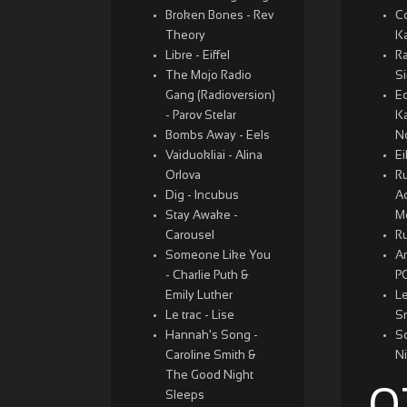
Broken Bones - Rev
C
Theory
K
Libre - Eiffel
Ra
The Mojo Radio
S
Gang (Radioversion)
Ec
- Parov Stelar
K
Bombs Away - Eels
N
Vaiduokliai - Alina
Ei
Orlova
Ru
Dig - Incubus
A
Stay Awake -
M
Carousel
R
Someone Like You
A
- Charlie Puth &
P
Emily Luther
Le
Le trac - Lise
S
Hannah's Song -
S
Caroline Smith &
Ni
The Good Night
Sleeps