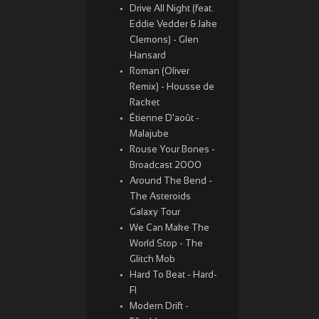
Drive All Night (feat.
Eddie Vedder & Jake
Clemons) - Glen
Hansard
Roman (Oliver
Remix) - Housse de
Racket
Étienne D'août -
Malajube
Rouse Your Bones -
Broadcast 2000
Around The Bend -
The Asteroids
Galaxy Tour
We Can Make The
World Stop - The
Glitch Mob
Hard To Beat - Hard-
FI
Modern Drift -