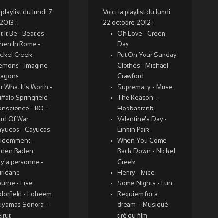
a playlist du lundi 7
Voici la playlist du lundi
 2013 :
22 octobre 2012 :
t It Be - Beatles
Oh Love - Green
hen In Rome -
Day
ickel Creek
Put On Your Sunday
emons - Imagine
Clothes - Michael
ragons
Crawford
r What It's Worth -
Supremacy - Muse
ffalo Springfield
The Reason -
onscience - BO -
Hoobastank
ord Of War
Valentine's Day -
ayucos - Cayucas
Linkin Park
videmment -
When You Come
aden Baden
Back Down - Nickel
 y'a personne -
Creek
uridane
Henry - Mice
urne - Lise
Some Nights - Fun.
lorfield - Loheem
Requiem for a
uyamas Sonora -
dream – Musiqué
irut
tiré du film