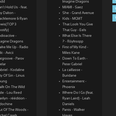
udd
Imagine Dragons
n't Hold Us - feat.
MIAMI - Saez
y Dalton -
She - Grand Avenue
acklemore & Ryan
Kids - MGMT
ewis(TOP 3
That Look You Give
otify)
That Guy - Eels
dioactive -
What Else Is There
magine Dragons
? - Röyksopp
ake Me Up - Radio
First of My Kind -
it - Avicii
Miles Kane
tgroove - Parov
Down To Earth -
elar
Peter Gabriel
briel - Kodaline
La caillasse -
ty Of Sin - Linus
Buridane
oung
Entertainment -
alk On The Wild
Phoenix
ide - Lou Reed
Where Do I Go (feat.
rilyn - réédition -
Ryan Laird) - Leah
ndochine
Daniels
ut Of The Woods -
Pants - Walker
ickel Creek
Hayes