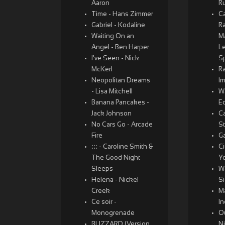
Aaron
R
Time - Hans Zimmer
Ca
Gabriel - Kodaline
Ra
Waiting On an
M
Angel - Ben Harper
L
I've Seen - Nick
Sp
McKerl
Ra
Neopolitan Dreams
I
- Lisa Mitchell
W
Banana Pancakes -
Ed
Jack Johnson
Ca
No Cars Go - Arcade
St
Fire
Ga
;;; - Caroline Smith &
Ci
The Good Night
Y
Sleeps
W
Helena - Nickel
S
Creek
Ma
Ce soir -
I
Monogrenade
O
BLIZZARD (Version
N