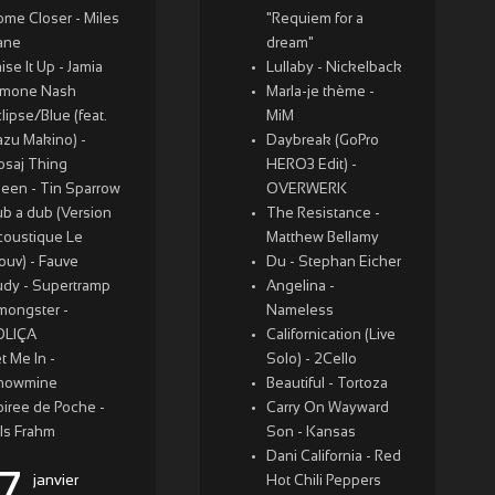
ome Closer - Miles
"Requiem for a
ane
dream"
ise It Up - Jamia
Lullaby - Nickelback
imone Nash
Marla-je thème -
lipse/Blue (feat.
MiM
azu Makino) -
Daybreak (GoPro
osaj Thing
HERO3 Edit) -
leen - Tin Sparrow
OVERWERK
b a dub (Version
The Resistance -
coustique Le
Matthew Bellamy
ouv) - Fauve
Du - Stephan Eicher
udy - Supertramp
Angelina -
mongster -
Nameless
OLIÇA
Californication (Live
t Me In -
Solo) - 2Cello
nowmine
Beautiful - Tortoza
oiree de Poche -
Carry On Wayward
ls Frahm
Son - Kansas
Dani California - Red
janvier
Hot Chili Peppers