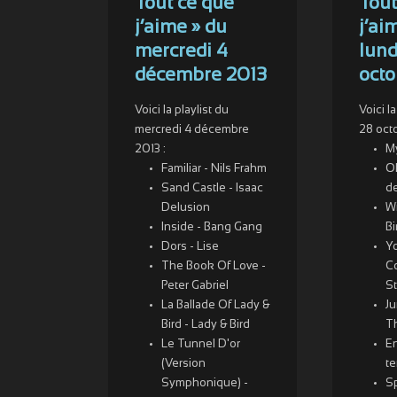
Tout ce que
Tout
j’aime » du
j’ai
mercredi 4
lund
décembre 2013
octo
Voici la playlist du
Voici l
mercredi 4 décembre
28 oct
2013 :
M
Familiar - Nils Frahm
O
Sand Castle - Isaac
d
Delusion
W
Inside - Bang Gang
Bi
Dors - Lise
Y
The Book Of Love -
Co
Peter Gabriel
St
La Ballade Of Lady &
Ju
Bird - Lady & Bird
T
Le Tunnel D'or
En
(Version
t
Symphonique) -
Sp