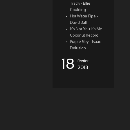
Track - Ellie
Goulding
Hot Water Pipe -
David Ball
It's Not You It's Me -
Coconut Record
Purple Sky - Isaac
Delusion
18
février
2013