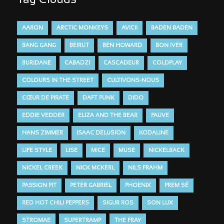
Tag Clouds
AARON
ARCTIC MONKEYS
AVICII
BADEN BADEN
BANG GANG
BEIRUT
BEN HOWARD
BON IVER
BURIDANE
CABADZI
CASCADEUR
COLDPLAY
COLOURS IN THE STREET
CULTIVONS-NOUS
CŒUR DE PIRATE
DAFT PUNK
DIDO
EDDIE VEDDER
ELIZA AND THE BEAR
FAUVE
HANS ZIMMER
ISAAC DELUSION
KODALINE
LIFE STYLE
LISE
MICE
MUSE
NICKELBACK
NICKEL CREEK
NICK MCKERL
NILS FRAHM
PASSION PIT
PETER GABRIEL
PHOENIX
PREM SÉ
RED HOT CHILI PEPPERS
SIGUR ROS
SON LUX
STROMAE
SUPERTRAMP
THE FRAY