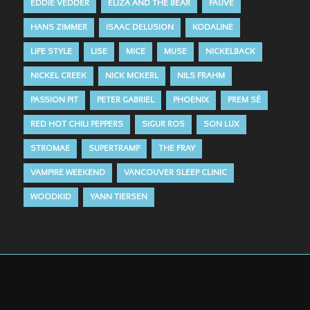
EDDIE VEDDER
ELIZA AND THE BEAR
FAUVE
HANS ZIMMER
ISAAC DELUSION
KODALINE
LIFE STYLE
LISE
MICE
MUSE
NICKELBACK
NICKEL CREEK
NICK MCKERL
NILS FRAHM
PASSION PIT
PETER GABRIEL
PHOENIX
PREM SÉ
RED HOT CHILI PEPPERS
SIGUR ROS
SON LUX
STROMAE
SUPERTRAMP
THE FRAY
VAMPIRE WEEKEND
VANCOUVER SLEEP CLINIC
WOODKID
YANN TIERSEN