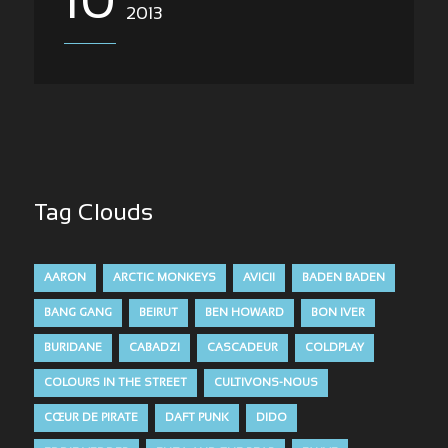
10
2013
Tag Clouds
AARON
ARCTIC MONKEYS
AVICII
BADEN BADEN
BANG GANG
BEIRUT
BEN HOWARD
BON IVER
BURIDANE
CABADZI
CASCADEUR
COLDPLAY
COLOURS IN THE STREET
CULTIVONS-NOUS
CŒUR DE PIRATE
DAFT PUNK
DIDO