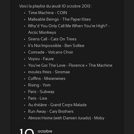
Voici la playlist du jeudi 10 octobre 2013 :
Time Machine - COIN
Malleable Beings - The Paper Kites
Why'd You Only Call Me When You're High? -
Arctic Monkeys
Sirens Call - Cats On Trees
It's Not Impossible - Ben Sollee
Comrade - Volcano Choir
Voyou - Fauve
You've Got The Love - Florence + The Machine
moules frites - Stromae
Coffins - Misterwives
Rising - Yom
Paris - Subway
Paris - Lise
Au théâtre - Grand Corps Malade
Run Away - Cary Brothers
Almost Home (with Damien Jurado) - Moby
octobre