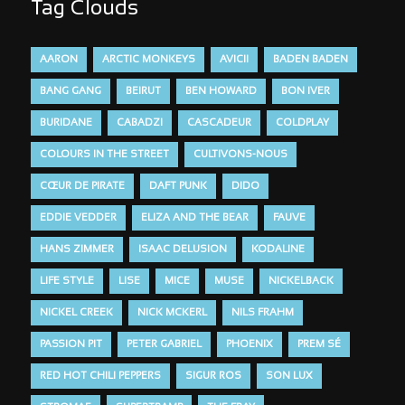
Tag Clouds
AARON
ARCTIC MONKEYS
AVICII
BADEN BADEN
BANG GANG
BEIRUT
BEN HOWARD
BON IVER
BURIDANE
CABADZI
CASCADEUR
COLDPLAY
COLOURS IN THE STREET
CULTIVONS-NOUS
CŒUR DE PIRATE
DAFT PUNK
DIDO
EDDIE VEDDER
ELIZA AND THE BEAR
FAUVE
HANS ZIMMER
ISAAC DELUSION
KODALINE
LIFE STYLE
LISE
MICE
MUSE
NICKELBACK
NICKEL CREEK
NICK MCKERL
NILS FRAHM
PASSION PIT
PETER GABRIEL
PHOENIX
PREM SÉ
RED HOT CHILI PEPPERS
SIGUR ROS
SON LUX