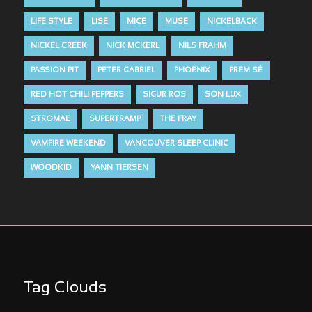
LIFE STYLE
LISE
MICE
MUSE
NICKELBACK
NICKEL CREEK
NICK MCKERL
NILS FRAHM
PASSION PIT
PETER GABRIEL
PHOENIX
PREM SÉ
RED HOT CHILI PEPPERS
SIGUR ROS
SON LUX
STROMAE
SUPERTRAMP
THE FRAY
VAMPIRE WEEKEND
VANCOUVER SLEEP CLINIC
WOODKID
YANN TIERSEN
Tag Clouds