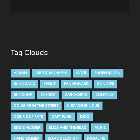
Tag Clouds
AARON
ARCTIC MONKEYS
AVICII
BADEN BADEN
BANG GANG
BEIRUT
BEN HOWARD
BON IVER
BURIDANE
CABADZI
CASCADEUR
COLDPLAY
COLOURS IN THE STREET
CULTIVONS-NOUS
CŒUR DE PIRATE
DAFT PUNK
DIDO
EDDIE VEDDER
ELIZA AND THE BEAR
FAUVE
HANS ZIMMER
ISAAC DELUSION
KODALINE