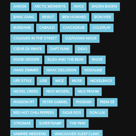
AARON
ARCTIC MONKEYS
AVICII
BADEN BADEN
BANG GANG
BEIRUT
BEN HOWARD
BON IVER
BURIDANE
CABADZI
CASCADEUR
COLDPLAY
COLOURS IN THE STREET
CULTIVONS-NOUS
CŒUR DE PIRATE
DAFT PUNK
DIDO
EDDIE VEDDER
ELIZA AND THE BEAR
FAUVE
HANS ZIMMER
ISAAC DELUSION
KODALINE
LIFE STYLE
LISE
MICE
MUSE
NICKELBACK
NICKEL CREEK
NICK MCKERL
NILS FRAHM
PASSION PIT
PETER GABRIEL
PHOENIX
PREM SÉ
RED HOT CHILI PEPPERS
SIGUR ROS
SON LUX
STROMAE
SUPERTRAMP
THE FRAY
VAMPIRE WEEKEND
VANCOUVER SLEEP CLINIC