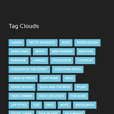
Tag Clouds
AARON
ARCTIC MONKEYS
AVICII
BADEN BADEN
BANG GANG
BEIRUT
BEN HOWARD
BON IVER
BURIDANE
CABADZI
CASCADEUR
COLDPLAY
COLOURS IN THE STREET
CULTIVONS-NOUS
CŒUR DE PIRATE
DAFT PUNK
DIDO
EDDIE VEDDER
ELIZA AND THE BEAR
FAUVE
HANS ZIMMER
ISAAC DELUSION
KODALINE
LIFE STYLE
LISE
MICE
MUSE
NICKELBACK