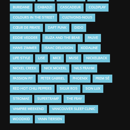
BURIDANE
CABADZI
CASCADEUR
COLDPLAY
COLOURS IN THE STREET
CULTIVONS-NOUS
CŒUR DE PIRATE
DAFT PUNK
DIDO
EDDIE VEDDER
ELIZA AND THE BEAR
FAUVE
HANS ZIMMER
ISAAC DELUSION
KODALINE
LIFE STYLE
LISE
MICE
MUSE
NICKELBACK
NICKEL CREEK
NICK MCKERL
NILS FRAHM
PASSION PIT
PETER GABRIEL
PHOENIX
PREM SÉ
RED HOT CHILI PEPPERS
SIGUR ROS
SON LUX
STROMAE
SUPERTRAMP
THE FRAY
VAMPIRE WEEKEND
VANCOUVER SLEEP CLINIC
WOODKID
YANN TIERSEN