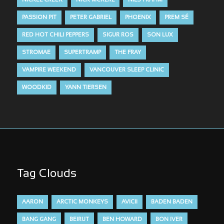
NICKEL CREEK
NICK MCKERL
NILS FRAHM
PASSION PIT
PETER GABRIEL
PHOENIX
PREM SÉ
RED HOT CHILI PEPPERS
SIGUR ROS
SON LUX
STROMAE
SUPERTRAMP
THE FRAY
VAMPIRE WEEKEND
VANCOUVER SLEEP CLINIC
WOODKID
YANN TIERSEN
Tag Clouds
AARON
ARCTIC MONKEYS
AVICII
BADEN BADEN
BANG GANG
BEIRUT
BEN HOWARD
BON IVER