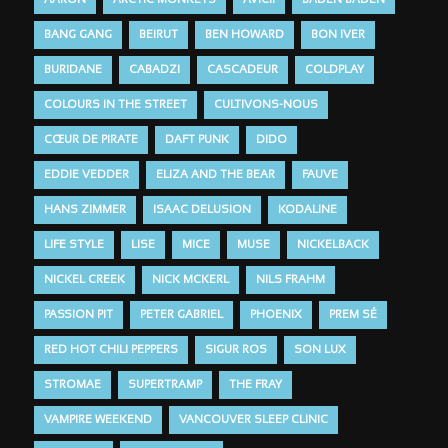
AARON
ARCTIC MONKEYS
AVICII
BADEN BADEN
BANG GANG
BEIRUT
BEN HOWARD
BON IVER
BURIDANE
CABADZI
CASCADEUR
COLDPLAY
COLOURS IN THE STREET
CULTIVONS-NOUS
CŒUR DE PIRATE
DAFT PUNK
DIDO
EDDIE VEDDER
ELIZA AND THE BEAR
FAUVE
HANS ZIMMER
ISAAC DELUSION
KODALINE
LIFE STYLE
LISE
MICE
MUSE
NICKELBACK
NICKEL CREEK
NICK MCKERL
NILS FRAHM
PASSION PIT
PETER GABRIEL
PHOENIX
PREM SÉ
RED HOT CHILI PEPPERS
SIGUR ROS
SON LUX
STROMAE
SUPERTRAMP
THE FRAY
VAMPIRE WEEKEND
VANCOUVER SLEEP CLINIC