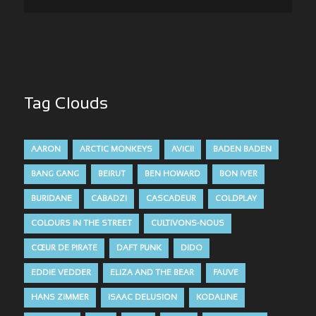
Tag Clouds
AARON
ARCTIC MONKEYS
AVICII
BADEN BADEN
BANG GANG
BEIRUT
BEN HOWARD
BON IVER
BURIDANE
CABADZI
CASCADEUR
COLDPLAY
COLOURS IN THE STREET
CULTIVONS-NOUS
CŒUR DE PIRATE
DAFT PUNK
DIDO
EDDIE VEDDER
ELIZA AND THE BEAR
FAUVE
HANS ZIMMER
ISAAC DELUSION
KODALINE