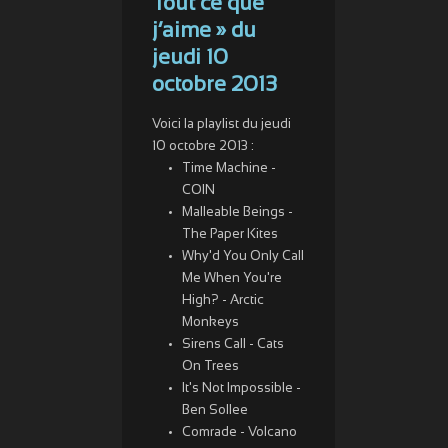
Tout ce que
j’aime » du
jeudi 10
octobre 2013
Voici la playlist du jeudi
10 octobre 2013 :
Time Machine -
COIN
Malleable Beings -
The Paper Kites
Why'd You Only Call
Me When You're
High? - Arctic
Monkeys
Sirens Call - Cats
On Trees
It's Not Impossible -
Ben Sollee
Comrade - Volcano