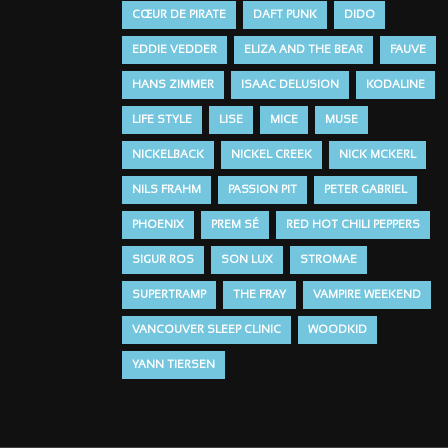
CŒUR DE PIRATE
DAFT PUNK
DIDO
EDDIE VEDDER
ELIZA AND THE BEAR
FAUVE
HANS ZIMMER
ISAAC DELUSION
KODALINE
LIFE STYLE
LISE
MICE
MUSE
NICKELBACK
NICKEL CREEK
NICK MCKERL
NILS FRAHM
PASSION PIT
PETER GABRIEL
PHOENIX
PREM SÉ
RED HOT CHILI PEPPERS
SIGUR ROS
SON LUX
STROMAE
SUPERTRAMP
THE FRAY
VAMPIRE WEEKEND
VANCOUVER SLEEP CLINIC
WOODKID
YANN TIERSEN