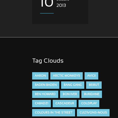
10
2013
Tag Clouds
AARON
ARCTIC MONKEYS
AVICII
BADEN BADEN
BANG GANG
BEIRUT
BEN HOWARD
BON IVER
BURIDANE
CABADZI
CASCADEUR
COLDPLAY
COLOURS IN THE STREET
CULTIVONS-NOUS