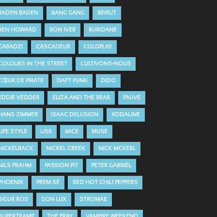
BADEN BADEN
BANG GANG
BEIRUT
BEN HOWARD
BON IVER
BURIDANE
CABADZI
CASCADEUR
COLDPLAY
COLOURS IN THE STREET
CULTIVONS-NOUS
CŒUR DE PIRATE
DAFT PUNK
DIDO
EDDIE VEDDER
ELIZA AND THE BEAR
FAUVE
HANS ZIMMER
ISAAC DELUSION
KODALINE
LIFE STYLE
LISE
MICE
MUSE
NICKELBACK
NICKEL CREEK
NICK MCKERL
NILS FRAHM
PASSION PIT
PETER GABRIEL
PHOENIX
PREM SÉ
RED HOT CHILI PEPPERS
SIGUR ROS
SON LUX
STROMAE
SUPERTRAMP
THE FRAY
VAMPIRE WEEKEND