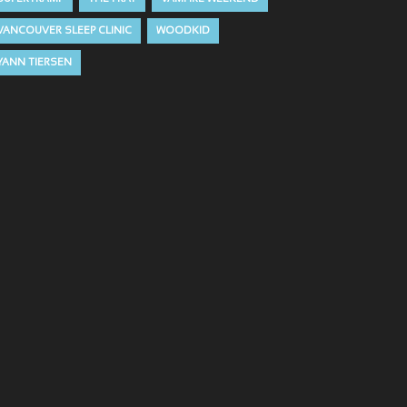
VANCOUVER SLEEP CLINIC
WOODKID
YANN TIERSEN