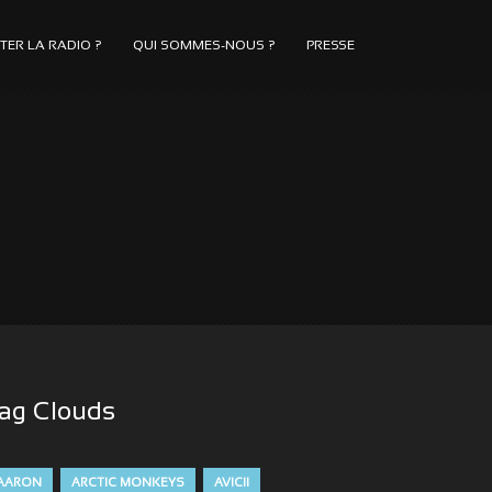
ER LA RADIO ?
QUI SOMMES-NOUS ?
PRESSE
ag Clouds
AARON
ARCTIC MONKEYS
AVICII