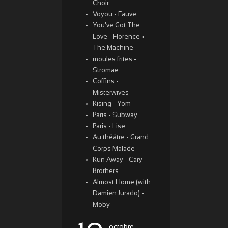
Choir
Voyou - Fauve
You've Got The
Love - Florence +
The Machine
moules frites -
Stromae
Coffins -
Misterwives
Rising - Yom
Paris - Subway
Paris - Lise
Au théâtre - Grand
Corps Malade
Run Away - Cary
Brothers
Almost Home (with
Damien Jurado) -
Moby
octobre