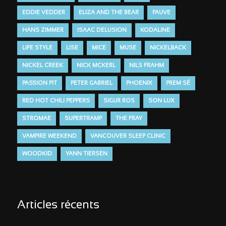
EDDIE VEDDER
ELIZA AND THE BEAR
FAUVE
HANS ZIMMER
ISAAC DELUSION
KODALINE
LIFE STYLE
LISE
MICE
MUSE
NICKELBACK
NICKEL CREEK
NICK MCKERL
NILS FRAHM
PASSION PIT
PETER GABRIEL
PHOENIX
PREM SÉ
RED HOT CHILI PEPPERS
SIGUR ROS
SON LUX
STROMAE
SUPERTRAMP
THE FRAY
VAMPIRE WEEKEND
VANCOUVER SLEEP CLINIC
WOODKID
YANN TIERSEN
Articles récents