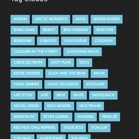
AARON
ARCTIC MONKEYS
AVICII
BADEN BADEN
BANG GANG
BEIRUT
BEN HOWARD
BON IVER
BURIDANE
CABADZI
CASCADEUR
COLDPLAY
COLOURS IN THE STREET
CULTIVONS-NOUS
CŒUR DE PIRATE
DAFT PUNK
DIDO
EDDIE VEDDER
ELIZA AND THE BEAR
FAUVE
HANS ZIMMER
ISAAC DELUSION
KODALINE
LIFE STYLE
LISE
MICE
MUSE
NICKELBACK
NICKEL CREEK
NICK MCKERL
NILS FRAHM
PASSION PIT
PETER GABRIEL
PHOENIX
PREM SÉ
RED HOT CHILI PEPPERS
SIGUR ROS
SON LUX
STROMAE
SUPERTRAMP
THE FRAY