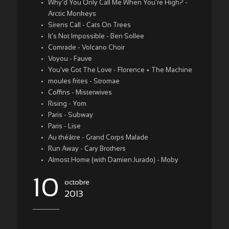
Why'd You Only Call Me When You're High? -
Arctic Monkeys
Sirens Call - Cats On Trees
It's Not Impossible - Ben Sollee
Comrade - Volcano Choir
Voyou - Fauve
You've Got The Love - Florence + The Machine
moules frites - Stromae
Coffins - Misterwives
Rising - Yom
Paris - Subway
Paris - Lise
Au théâtre - Grand Corps Malade
Run Away - Cary Brothers
Almost Home (with Damien Jurado) - Moby
10
octobre
2013