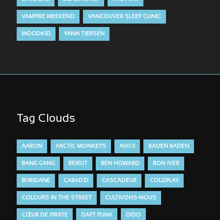
VAMPIRE WEEKEND
VANCOUVER SLEEP CLINIC
WOODKID
YANN TIERSEN
Tag Clouds
AARON
ARCTIC MONKEYS
AVICII
BADEN BADEN
BANG GANG
BEIRUT
BEN HOWARD
BON IVER
BURIDANE
CABADZI
CASCADEUR
COLDPLAY
COLOURS IN THE STREET
CULTIVONS-NOUS
CŒUR DE PIRATE
DAFT PUNK
DIDO