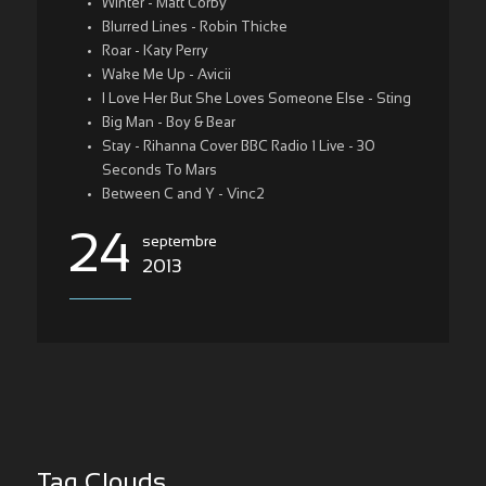
Winter - Matt Corby
Blurred Lines - Robin Thicke
Roar - Katy Perry
Wake Me Up - Avicii
I Love Her But She Loves Someone Else - Sting
Big Man - Boy & Bear
Stay - Rihanna Cover BBC Radio 1 Live - 30
Seconds To Mars
Between C and Y - Vinc2
24
septembre
2013
Tag Clouds