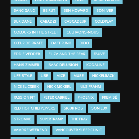
AARON
ARCTIC MONKEYS
AVICII
BADEN BADEN
BANG GANG
BEIRUT
BEN HOWARD
BON IVER
BURIDANE
CABADZI
CASCADEUR
COLDPLAY
COLOURS IN THE STREET
CULTIVONS-NOUS
CŒUR DE PIRATE
DAFT PUNK
DIDO
EDDIE VEDDER
ELIZA AND THE BEAR
FAUVE
HANS ZIMMER
ISAAC DELUSION
KODALINE
LIFE STYLE
LISE
MICE
MUSE
NICKELBACK
NICKEL CREEK
NICK MCKERL
NILS FRAHM
PASSION PIT
PETER GABRIEL
PHOENIX
PREM SÉ
RED HOT CHILI PEPPERS
SIGUR ROS
SON LUX
STROMAE
SUPERTRAMP
THE FRAY
VAMPIRE WEEKEND
VANCOUVER SLEEP CLINIC