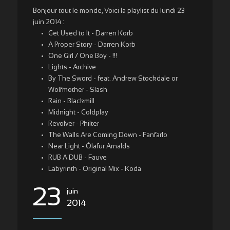
Bonjour tout le monde, Voici la playlist du lundi 23
juin 2014 :
Get Used to It - Darren Korb
A Proper Story - Darren Korb
One Girl / One Boy - !!!
Lights - Archive
By The Sword - feat. Andrew Stockdale or
Wolfmother - Slash
Rain - Blackmill
Midnight - Coldplay
Revolver - Philter
The Walls Are Coming Down - Fanfarlo
Near Light - Ólafur Arnalds
RUB A DUB - Fauve
Labyrinth - Original Mix - Koda
23
juin
2014