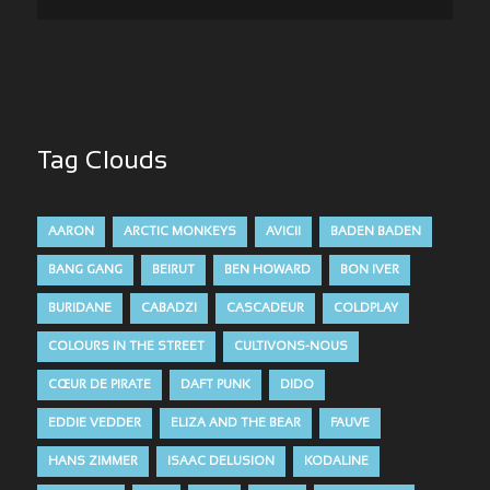
Tag Clouds
AARON
ARCTIC MONKEYS
AVICII
BADEN BADEN
BANG GANG
BEIRUT
BEN HOWARD
BON IVER
BURIDANE
CABADZI
CASCADEUR
COLDPLAY
COLOURS IN THE STREET
CULTIVONS-NOUS
CŒUR DE PIRATE
DAFT PUNK
DIDO
EDDIE VEDDER
ELIZA AND THE BEAR
FAUVE
HANS ZIMMER
ISAAC DELUSION
KODALINE