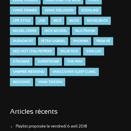
EDDIE VEDDER
ELIZA AND THE BEAR
FAUVE
HANS ZIMMER
ISAAC DELUSION
KODALINE
LIFE STYLE
LISE
MICE
MUSE
NICKELBACK
NICKEL CREEK
NICK MCKERL
NILS FRAHM
PASSION PIT
PETER GABRIEL
PHOENIX
PREM SÉ
RED HOT CHILI PEPPERS
SIGUR ROS
SON LUX
STROMAE
SUPERTRAMP
THE FRAY
VAMPIRE WEEKEND
VANCOUVER SLEEP CLINIC
WOODKID
YANN TIERSEN
Articles récents
Playlist proposée le vendredi 6 avril 2018