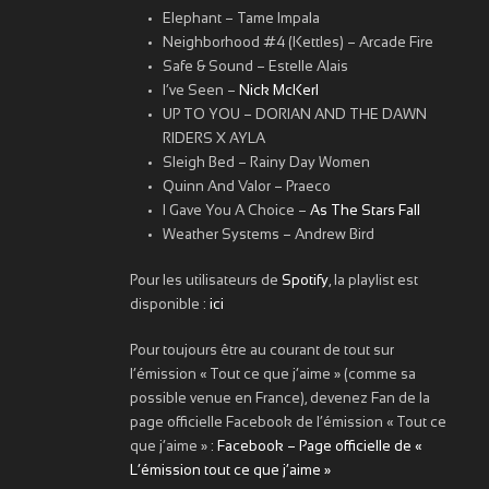
Elephant – Tame Impala
Neighborhood #4 (Kettles) – Arcade Fire
Safe & Sound – Estelle Alais
I’ve Seen –
Nick McKerl
UP TO YOU – DORIAN AND THE DAWN
RIDERS X AYLA
Sleigh Bed – Rainy Day Women
Quinn And Valor – Praeco
I Gave You A Choice –
As The Stars Fall
Weather Systems – Andrew Bird
Pour les utilisateurs de
Spotify
, la playlist est
disponible :
ici
Pour toujours être au courant de tout sur
l’émission « Tout ce que j’aime » (comme sa
possible venue en France), devenez Fan de la
page officielle Facebook de l’émission « Tout ce
que j’aime » :
Facebook – Page officielle de «
L’émission tout ce que j’aime »