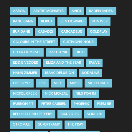
AARON
ARCTIC MONKEYS
AVICII
BADEN BADEN
BANG GANG
BEIRUT
BEN HOWARD
BON IVER
BURIDANE
CABADZI
CASCADEUR
COLDPLAY
COLOURS IN THE STREET
CULTIVONS-NOUS
CŒUR DE PIRATE
DAFT PUNK
DIDO
EDDIE VEDDER
ELIZA AND THE BEAR
FAUVE
HANS ZIMMER
ISAAC DELUSION
KODALINE
LIFE STYLE
LISE
MICE
MUSE
NICKELBACK
NICKEL CREEK
NICK MCKERL
NILS FRAHM
PASSION PIT
PETER GABRIEL
PHOENIX
PREM SÉ
RED HOT CHILI PEPPERS
SIGUR ROS
SON LUX
STROMAE
SUPERTRAMP
THE FRAY