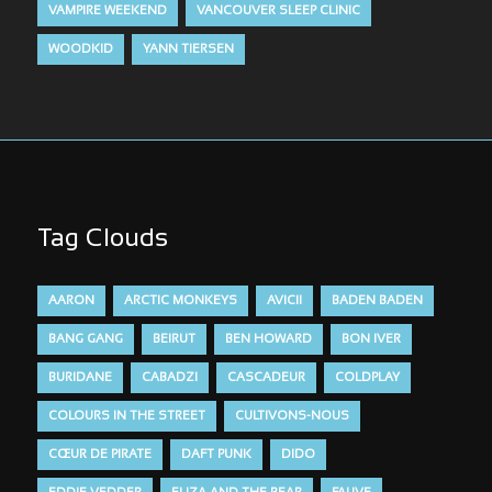
VAMPIRE WEEKEND
VANCOUVER SLEEP CLINIC
WOODKID
YANN TIERSEN
Tag Clouds
AARON
ARCTIC MONKEYS
AVICII
BADEN BADEN
BANG GANG
BEIRUT
BEN HOWARD
BON IVER
BURIDANE
CABADZI
CASCADEUR
COLDPLAY
COLOURS IN THE STREET
CULTIVONS-NOUS
CŒUR DE PIRATE
DAFT PUNK
DIDO