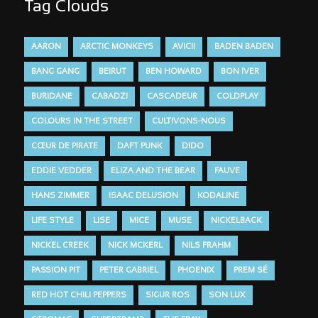
Tag Clouds
AARON
ARCTIC MONKEYS
AVICII
BADEN BADEN
BANG GANG
BEIRUT
BEN HOWARD
BON IVER
BURIDANE
CABADZI
CASCADEUR
COLDPLAY
COLOURS IN THE STREET
CULTIVONS-NOUS
CŒUR DE PIRATE
DAFT PUNK
DIDO
EDDIE VEDDER
ELIZA AND THE BEAR
FAUVE
HANS ZIMMER
ISAAC DELUSION
KODALINE
LIFE STYLE
LISE
MICE
MUSE
NICKELBACK
NICKEL CREEK
NICK MCKERL
NILS FRAHM
PASSION PIT
PETER GABRIEL
PHOENIX
PREM SÉ
RED HOT CHILI PEPPERS
SIGUR ROS
SON LUX