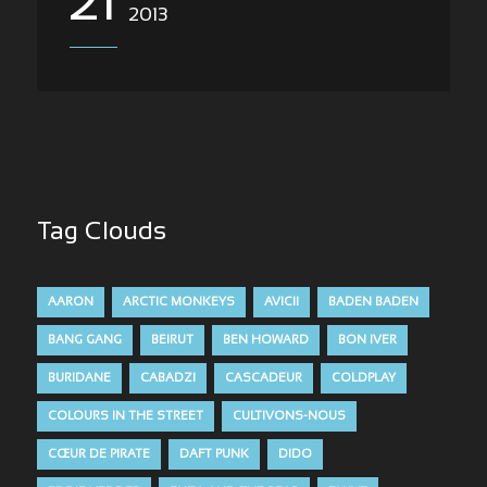
21
2013
Tag Clouds
AARON
ARCTIC MONKEYS
AVICII
BADEN BADEN
BANG GANG
BEIRUT
BEN HOWARD
BON IVER
BURIDANE
CABADZI
CASCADEUR
COLDPLAY
COLOURS IN THE STREET
CULTIVONS-NOUS
CŒUR DE PIRATE
DAFT PUNK
DIDO