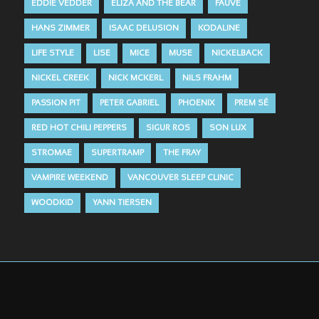
EDDIE VEDDER
ELIZA AND THE BEAR
FAUVE
HANS ZIMMER
ISAAC DELUSION
KODALINE
LIFE STYLE
LISE
MICE
MUSE
NICKELBACK
NICKEL CREEK
NICK MCKERL
NILS FRAHM
PASSION PIT
PETER GABRIEL
PHOENIX
PREM SÉ
RED HOT CHILI PEPPERS
SIGUR ROS
SON LUX
STROMAE
SUPERTRAMP
THE FRAY
VAMPIRE WEEKEND
VANCOUVER SLEEP CLINIC
WOODKID
YANN TIERSEN