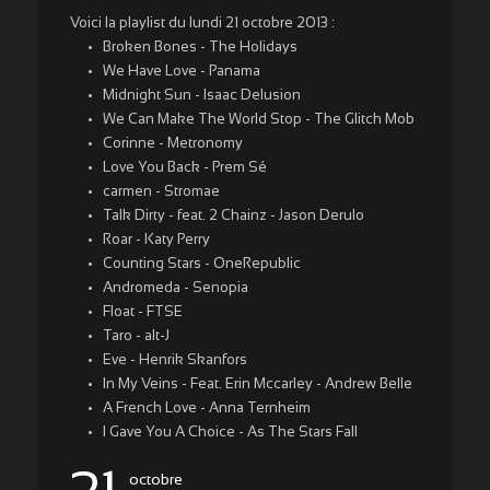
Voici la playlist du lundi 21 octobre 2013 :
Broken Bones - The Holidays
We Have Love - Panama
Midnight Sun - Isaac Delusion
We Can Make The World Stop - The Glitch Mob
Corinne - Metronomy
Love You Back - Prem Sé
carmen - Stromae
Talk Dirty - feat. 2 Chainz - Jason Derulo
Roar - Katy Perry
Counting Stars - OneRepublic
Andromeda - Senopia
Float - FTSE
Taro - alt-J
Eve - Henrik Skanfors
In My Veins - Feat. Erin Mccarley - Andrew Belle
A French Love - Anna Ternheim
I Gave You A Choice - As The Stars Fall
octobre