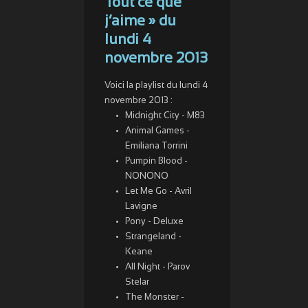
Tout ce que
j’aime » du
lundi 4
novembre 2013
Voici la playlist du lundi 4
novembre 2013 :
Midnight City - M83
Animal Games -
Emiliana Torrini
Pumpin Blood -
NONONO
Let Me Go - Avril
Lavigne
Pony - Deluxe
Strangeland -
Keane
All Night - Parov
Stelar
The Monster -