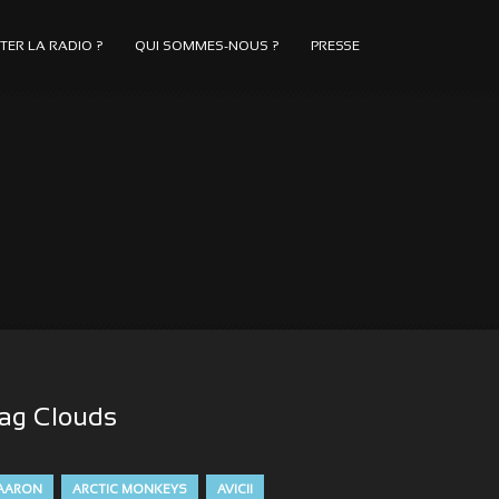
ER LA RADIO ?
QUI SOMMES-NOUS ?
PRESSE
ag Clouds
AARON
ARCTIC MONKEYS
AVICII