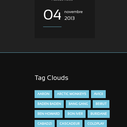
04
novembre
2013
Tag Clouds
AARON
ARCTIC MONKEYS
AVICII
BADEN BADEN
BANG GANG
BEIRUT
BEN HOWARD
BON IVER
BURIDANE
CABADZI
CASCADEUR
COLDPLAY