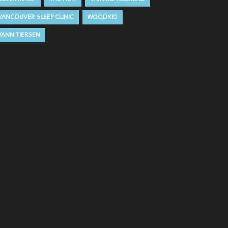
VANCOUVER SLEEP CLINIC
WOODKID
YANN TIERSEN