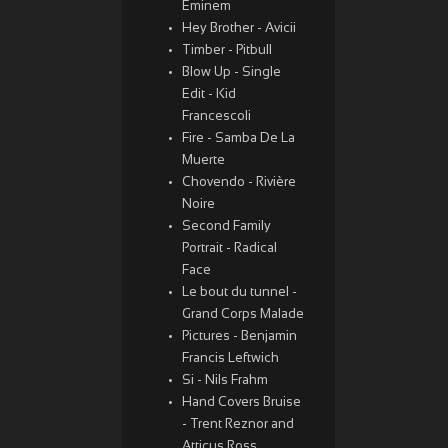
Eminem
Hey Brother - Avicii
Timber - Pitbull
Blow Up - Single
Edit - Kid
Francescoli
Fire - Samba De La
Muerte
Chovendo - Rivière
Noire
Second Family
Portrait - Radical
Face
Le bout du tunnel -
Grand Corps Malade
Pictures - Benjamin
Francis Leftwich
Si - Nils Frahm
Hand Covers Bruise
- Trent Reznor and
Atticus Ross