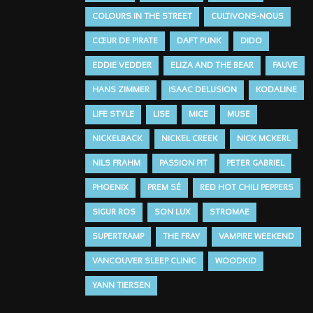
COLOURS IN THE STREET
CULTIVONS-NOUS
CŒUR DE PIRATE
DAFT PUNK
DIDO
EDDIE VEDDER
ELIZA AND THE BEAR
FAUVE
HANS ZIMMER
ISAAC DELUSION
KODALINE
LIFE STYLE
LISE
MICE
MUSE
NICKELBACK
NICKEL CREEK
NICK MCKERL
NILS FRAHM
PASSION PIT
PETER GABRIEL
PHOENIX
PREM SÉ
RED HOT CHILI PEPPERS
SIGUR ROS
SON LUX
STROMAE
SUPERTRAMP
THE FRAY
VAMPIRE WEEKEND
VANCOUVER SLEEP CLINIC
WOODKID
YANN TIERSEN