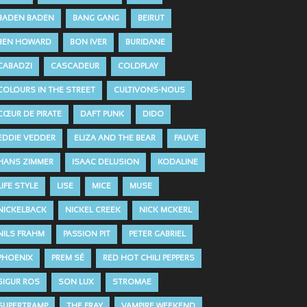
BADEN BADEN
BANG GANG
BEIRUT
BEN HOWARD
BON IVER
BURIDANE
CABADZI
CASCADEUR
COLDPLAY
COLOURS IN THE STREET
CULTIVONS-NOUS
CŒUR DE PIRATE
DAFT PUNK
DIDO
EDDIE VEDDER
ELIZA AND THE BEAR
FAUVE
HANS ZIMMER
ISAAC DELUSION
KODALINE
LIFE STYLE
LISE
MICE
MUSE
NICKELBACK
NICKEL CREEK
NICK MCKERL
NILS FRAHM
PASSION PIT
PETER GABRIEL
PHOENIX
PREM SÉ
RED HOT CHILI PEPPERS
SIGUR ROS
SON LUX
STROMAE
SUPERTRAMP
THE FRAY
VAMPIRE WEEKEND