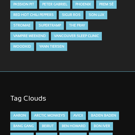
PASSION PIT
PETER GABRIEL
PHOENIX
PREM SÉ
RED HOT CHILI PEPPERS
SIGUR ROS
SON LUX
STROMAE
SUPERTRAMP
THE FRAY
VAMPIRE WEEKEND
VANCOUVER SLEEP CLINIC
WOODKID
YANN TIERSEN
Tag Clouds
AARON
ARCTIC MONKEYS
AVICII
BADEN BADEN
BANG GANG
BEIRUT
BEN HOWARD
BON IVER