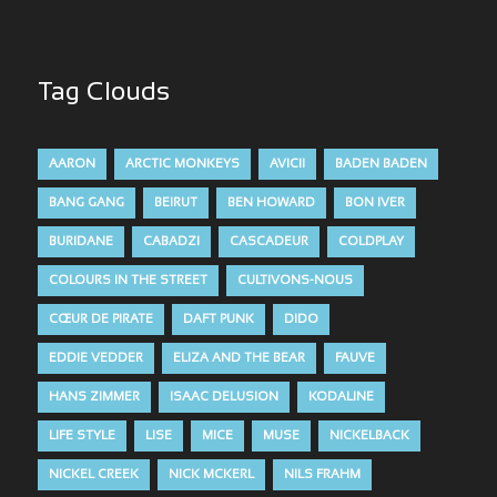
Tag Clouds
AARON
ARCTIC MONKEYS
AVICII
BADEN BADEN
BANG GANG
BEIRUT
BEN HOWARD
BON IVER
BURIDANE
CABADZI
CASCADEUR
COLDPLAY
COLOURS IN THE STREET
CULTIVONS-NOUS
CŒUR DE PIRATE
DAFT PUNK
DIDO
EDDIE VEDDER
ELIZA AND THE BEAR
FAUVE
HANS ZIMMER
ISAAC DELUSION
KODALINE
LIFE STYLE
LISE
MICE
MUSE
NICKELBACK
NICKEL CREEK
NICK MCKERL
NILS FRAHM