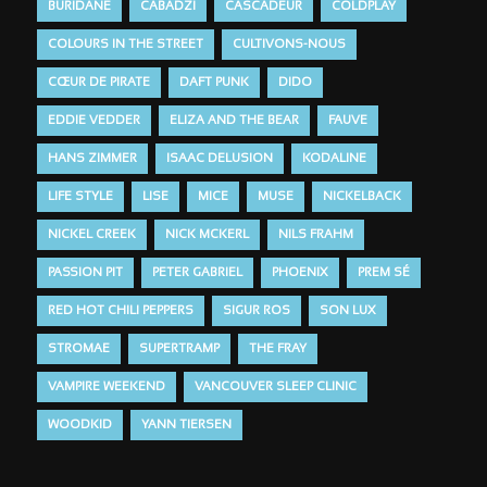
BURIDANE
CABADZI
CASCADEUR
COLDPLAY
COLOURS IN THE STREET
CULTIVONS-NOUS
CŒUR DE PIRATE
DAFT PUNK
DIDO
EDDIE VEDDER
ELIZA AND THE BEAR
FAUVE
HANS ZIMMER
ISAAC DELUSION
KODALINE
LIFE STYLE
LISE
MICE
MUSE
NICKELBACK
NICKEL CREEK
NICK MCKERL
NILS FRAHM
PASSION PIT
PETER GABRIEL
PHOENIX
PREM SÉ
RED HOT CHILI PEPPERS
SIGUR ROS
SON LUX
STROMAE
SUPERTRAMP
THE FRAY
VAMPIRE WEEKEND
VANCOUVER SLEEP CLINIC
WOODKID
YANN TIERSEN