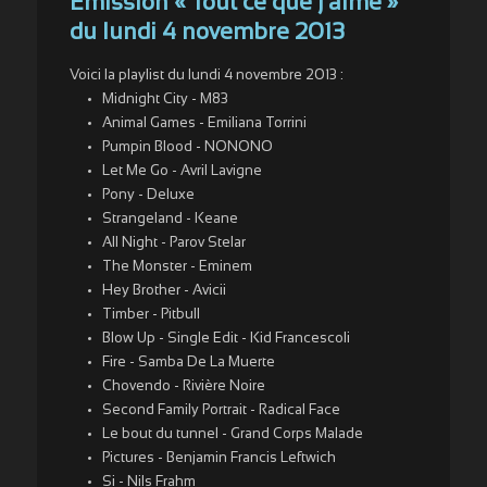
Emission « Tout ce que j’aime »
du lundi 4 novembre 2013
Voici la playlist du lundi 4 novembre 2013 :
Midnight City - M83
Animal Games - Emiliana Torrini
Pumpin Blood - NONONO
Let Me Go - Avril Lavigne
Pony - Deluxe
Strangeland - Keane
All Night - Parov Stelar
The Monster - Eminem
Hey Brother - Avicii
Timber - Pitbull
Blow Up - Single Edit - Kid Francescoli
Fire - Samba De La Muerte
Chovendo - Rivière Noire
Second Family Portrait - Radical Face
Le bout du tunnel - Grand Corps Malade
Pictures - Benjamin Francis Leftwich
Si - Nils Frahm