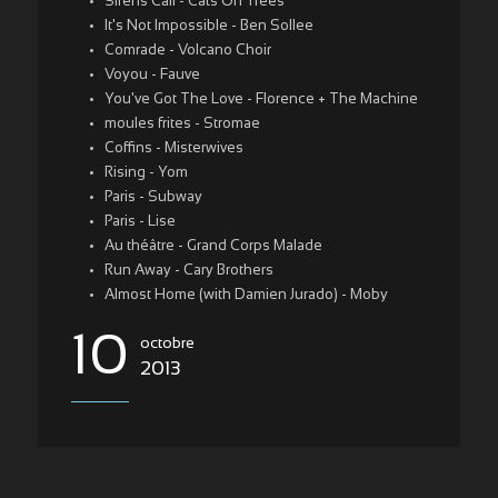
Sirens Call - Cats On Trees
It's Not Impossible - Ben Sollee
Comrade - Volcano Choir
Voyou - Fauve
You've Got The Love - Florence + The Machine
moules frites - Stromae
Coffins - Misterwives
Rising - Yom
Paris - Subway
Paris - Lise
Au théâtre - Grand Corps Malade
Run Away - Cary Brothers
Almost Home (with Damien Jurado) - Moby
10
octobre
2013