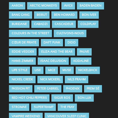
AARON
ARCTIC MONKEYS
AVICII
BADEN BADEN
BANG GANG
BEIRUT
BEN HOWARD
BON IVER
BURIDANE
CABADZI
CASCADEUR
COLDPLAY
COLOURS IN THE STREET
CULTIVONS-NOUS
CŒUR DE PIRATE
DAFT PUNK
DIDO
EDDIE VEDDER
ELIZA AND THE BEAR
FAUVE
HANS ZIMMER
ISAAC DELUSION
KODALINE
LIFE STYLE
LISE
MICE
MUSE
NICKELBACK
NICKEL CREEK
NICK MCKERL
NILS FRAHM
PASSION PIT
PETER GABRIEL
PHOENIX
PREM SÉ
RED HOT CHILI PEPPERS
SIGUR ROS
SON LUX
STROMAE
SUPERTRAMP
THE FRAY
VAMPIRE WEEKEND
VANCOUVER SLEEP CLINIC