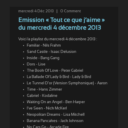
mercredi 4 Déc 2013
|
0
Comment
Emission « Tout ce que j’aime »
du mercredi 4 décembre 2013
Voici la playlist du mercredi 4 décembre 2013 :
Familiar - Nils Frahm
Sand Castle - Isaac Delusion
Inside - Bang Gang
Dors - Lise
The Book Of Love - Peter Gabriel
La Ballade Of Lady & Bird - Lady & Bird
Le Tunnel D'or (Version Symphonique) - Aaron
Time - Hans Zimmer
Gabriel - Kodaline
Waiting On an Angel - Ben Harper
I've Seen - Nick McKerl
Neopolitan Dreams - Lisa Mitchell
Banana Pancakes - Jack Johnson
No Cars Go - Arcade Fire