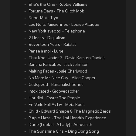
She's the One - Robbie Williams
Fortune Days - The Glitch Mob
Serre-Moi - Tryo
Les Nuits Parisiennes - Louise Attaque
New York avec toi - Telephone
2 Hearts - Digitalism
Seventeen Years - Ratatat
Pense à moi - Luke
That Knot Unties? - David Karsten Daniels
Banana Pancakes - Jack Johnson
Making Faces - Josie Charlwood
No More Mr. Nice Guy - Alice Cooper
Godspeed - Bananafishbones
Intoxicated - Groovecatcher
Houdini - Foster The People
En Värld Full Av Liv - Meta Roos
Child - Edward Sharpe & The Magnetic Zeros
Purple Haze - The Jimi Hendrix Experience
Dude (Looks LiA Lady) - Aerosmith
The Sunshine Girls – Ding Dong Song