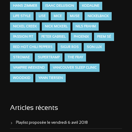
HANS ZIMMER
ISAAC DELUSION
KODALINE
LIFE STYLE
LISE
MICE
MUSE
NICKELBACK
NICKEL CREEK
NICK MCKERL
NILS FRAHM
PASSION PIT
PETER GABRIEL
PHOENIX
PREM SÉ
RED HOT CHILI PEPPERS
SIGUR ROS
SON LUX
STROMAE
SUPERTRAMP
THE FRAY
VAMPIRE WEEKEND
VANCOUVER SLEEP CLINIC
WOODKID
YANN TIERSEN
Articles récents
Playlist proposée le vendredi 6 avril 2018