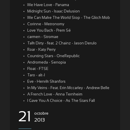
We Have Love - Panama
Midnight Sun - Isaac Delusion
We Can Make The World Stop - The Glitch Mob
Corinne - Metronomy
Love You Back - Prem Sé
carmen - Stromae
Talk Dirty - feat. 2 Chainz - Jason Derulo
Roar - Katy Perry
Counting Stars - OneRepublic
Andromeda - Senopia
Float - FTSE
Taro - alt-J
Eve - Henrik Skanfors
In My Veins - Feat. Erin Mccarley - Andrew Belle
A French Love - Anna Ternheim
I Gave You A Choice - As The Stars Fall
21
octobre
2013