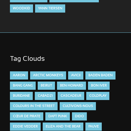
WOODKID
YANN TIERSEN
Tag Clouds
AARON
ARCTIC MONKEYS
AVICII
BADEN BADEN
BANG GANG
BEIRUT
BEN HOWARD
BON IVER
BURIDANE
CABADZI
CASCADEUR
COLDPLAY
COLOURS IN THE STREET
CULTIVONS-NOUS
CŒUR DE PIRATE
DAFT PUNK
DIDO
EDDIE VEDDER
ELIZA AND THE BEAR
FAUVE