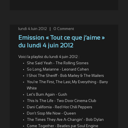
lundi 4 Juin 2012
|
0
Comment
Emission « Tout ce que j’aime »
du lundi 4 juin 2012
Voici la playlist du lundi 4 juin 2012 :
She Said Yeah - The Rolling Stones
So Long, Marianne - Leonard Cohen
I Shot The Sheriff - Bob Marley & The Wailers
You're The First, The Last, My Everything - Barry
White
Let's Burn Again - Gush
This Is The Life - Two Door Cinema Club
Dani California - Red Hot Chili Peppers
Don't Stop Me Now - Queen
The Times They Are A-Changin' - Bob Dylan
Come Together - Beatles par Soul Engine