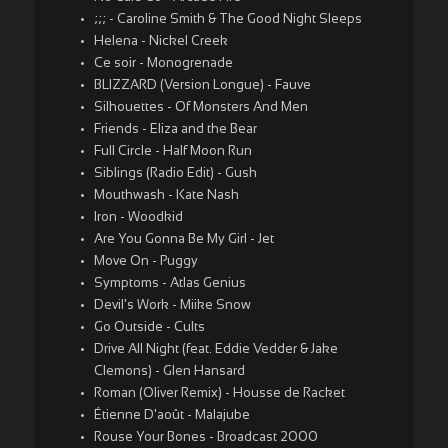
;;; - Caroline Smith & The Good Night Sleeps
Helena - Nickel Creek
Ce soir - Monogrenade
BLIZZARD (Version Longue) - Fauve
Silhouettes - Of Monsters And Men
Friends - Eliza and the Bear
Full Circle - Half Moon Run
Siblings (Radio Edit) - Gush
Mouthwash - Kate Nash
Iron - Woodkid
Are You Gonna Be My Girl - Jet
Move On - Puggy
Symptoms - Atlas Genius
Devil's Work - Miike Snow
Go Outside - Cults
Drive All Night (feat. Eddie Vedder & Jake
Clemons) - Glen Hansard
Roman (Oliver Remix) - Housse de Racket
Étienne D'août - Malajube
Rouse Your Bones - Broadcast 2000