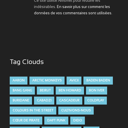
Ce site utilise Akismet pour réduire les
indésirables.
En savoir plus sur comment les
données de vos commentaires sont utilisées
.
Tag Clouds
AARON
ARCTIC MONKEYS
AVICII
BADEN BADEN
BANG GANG
BEIRUT
BEN HOWARD
BON IVER
BURIDANE
CABADZI
CASCADEUR
COLDPLAY
COLOURS IN THE STREET
CULTIVONS-NOUS
CŒUR DE PIRATE
DAFT PUNK
DIDO