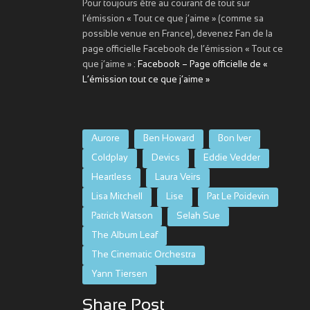
Pour toujours être au courant de tout sur
l’émission « Tout ce que j’aime » (comme sa
possible venue en France), devenez Fan de la
page officielle Facebook de l’émission « Tout ce
que j’aime » :
Facebook – Page officielle de «
L’émission tout ce que j’aime »
Aurore
Ben Howard
Bon Iver
Coldplay
Devics
Eddie Vedder
Heartless
Laura Veirs
Lisa Mitchell
Lise
Pat Le Poidevin
Patrick Watson
Selah Sue
The Album Leaf
The Cinematic Orchestra
Yann Tiersen
Share Post