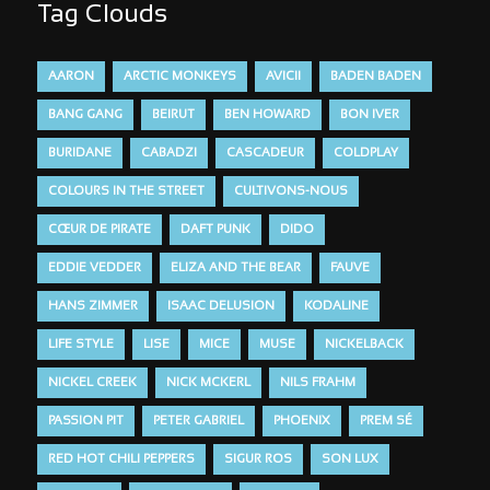
Tag Clouds
AARON
ARCTIC MONKEYS
AVICII
BADEN BADEN
BANG GANG
BEIRUT
BEN HOWARD
BON IVER
BURIDANE
CABADZI
CASCADEUR
COLDPLAY
COLOURS IN THE STREET
CULTIVONS-NOUS
CŒUR DE PIRATE
DAFT PUNK
DIDO
EDDIE VEDDER
ELIZA AND THE BEAR
FAUVE
HANS ZIMMER
ISAAC DELUSION
KODALINE
LIFE STYLE
LISE
MICE
MUSE
NICKELBACK
NICKEL CREEK
NICK MCKERL
NILS FRAHM
PASSION PIT
PETER GABRIEL
PHOENIX
PREM SÉ
RED HOT CHILI PEPPERS
SIGUR ROS
SON LUX