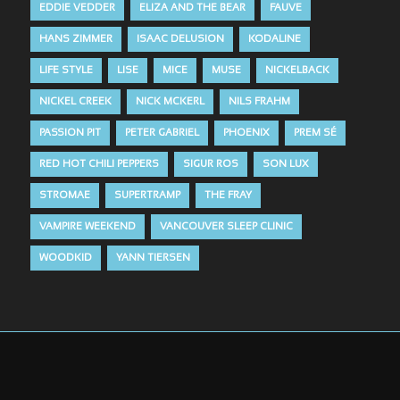
EDDIE VEDDER
ELIZA AND THE BEAR
FAUVE
HANS ZIMMER
ISAAC DELUSION
KODALINE
LIFE STYLE
LISE
MICE
MUSE
NICKELBACK
NICKEL CREEK
NICK MCKERL
NILS FRAHM
PASSION PIT
PETER GABRIEL
PHOENIX
PREM SÉ
RED HOT CHILI PEPPERS
SIGUR ROS
SON LUX
STROMAE
SUPERTRAMP
THE FRAY
VAMPIRE WEEKEND
VANCOUVER SLEEP CLINIC
WOODKID
YANN TIERSEN