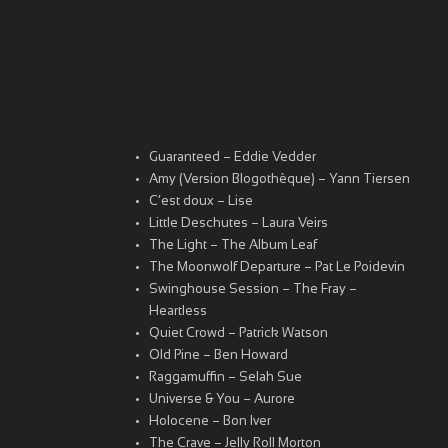
Guaranteed – Eddie Vedder
Amy (Version Blogothèque) – Yann Tiersen
C’est doux – Lise
Little Deschutes – Laura Veirs
The Light – The Album Leaf
The Moonwolf Departure – Pat Le Poidevin
Swinghouse Session – The Fray –
Heartless
Quiet Crowd – Patrick Watson
Old Pine – Ben Howard
Raggamuffin – Selah Sue
Universe & You – Aurore
Holocene – Bon Iver
The Crave – Jelly Roll Morton