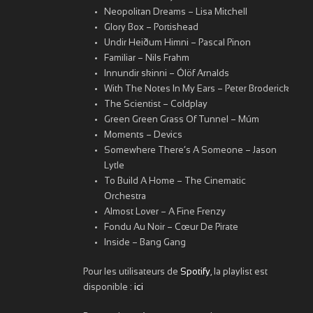
Neopolitan Dreams – Lisa Mitchell
Glory Box – Portishead
Undir Heiðum Himni – Pascal Pinon
Familiar – Nils Frahm
Innundir skinni – Ólöf Arnalds
With The Notes In My Ears – Peter Broderick
The Scientist – Coldplay
Green Green Grass Of Tunnel – Múm
Moments – Devics
Somewhere There’s A Someone – Jason
Lytle
To Build A Home – The Cinematic
Orchestra
Almost Lover – A Fine Frenzy
Fondu Au Noir – Cœur De Pirate
Inside – Bang Gang
Pour les utilisateurs de
Spotify
, la playlist est
disponible :
ici