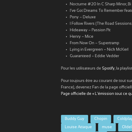
Nocturne #20 In C Sharp Minor, Bi
I’ve Got Dreams To Remember feat
Pony – Deluxe
I Follow Rivers (The Road Sessions)
Hideaway – Passion Pit
Henry – Mice
From Now On – Supertramp
Lying in Evergreen – Nick McKerl
Guaranteed – Eddie Vedder
Pour les utilisateurs de
Spotify
, la playli
Pour toujours être au courant de tout s
France), devenez Fan de la page officiel
Page officielle de « L’émission tout ce q
Buddy Guy
Chopin
Coldpla
Louise Attaque
muse
Oldel