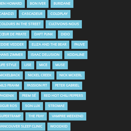
BEN HOWARD
BON IVER
BURIDANE
CABADZI
CASCADEUR
COLDPLAY
COLOURS IN THE STREET
CULTIVONS-NOUS
CŒUR DE PIRATE
DAFT PUNK
DIDO
EDDIE VEDDER
ELIZA AND THE BEAR
FAUVE
HANS ZIMMER
ISAAC DELUSION
KODALINE
LIFE STYLE
LISE
MICE
MUSE
NICKELBACK
NICKEL CREEK
NICK MCKERL
NILS FRAHM
PASSION PIT
PETER GABRIEL
PHOENIX
PREM SÉ
RED HOT CHILI PEPPERS
SIGUR ROS
SON LUX
STROMAE
SUPERTRAMP
THE FRAY
VAMPIRE WEEKEND
VANCOUVER SLEEP CLINIC
WOODKID