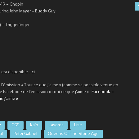
 49 – Chopin
uring John Mayer – Buddy Guy
 – Triggerfinger
st est disponible :
ici
ur l’émission « Tout ce que j’aime » (comme sa possible venue en
le Facebook de l’émission « Tout ce que j’aime » :
Facebook –
ue j’aime »
y
CSS
kaïn
Lasorda
Lise
af
Peter Gabriel
Queens Of The Stone Age