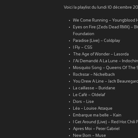
Voici la playlist du lundi 10 décembre 20
We Come Running – Youngblood
Eyes on Fire (Zeds Dead RMX) – B
Foundation
Paradise (Live) – Coldplay
I Fly – CSS
The Age of Wonder – Lasorda
J’Ai Demandé A La Lune – Indochi
Mosquito Song – Queens Of The 
Rockstar – Nickelback
You Drew A Line – Jack Beauregar
La caillasse – Buridane
Le Café – Oldelaf
Dors – Lise
Léa – Louise Attaque
Embarque ma belle – Kain
I Get Around (Live) – Red Hot Chili
Apres Moi – Peter Gabriel
New Born – Muse