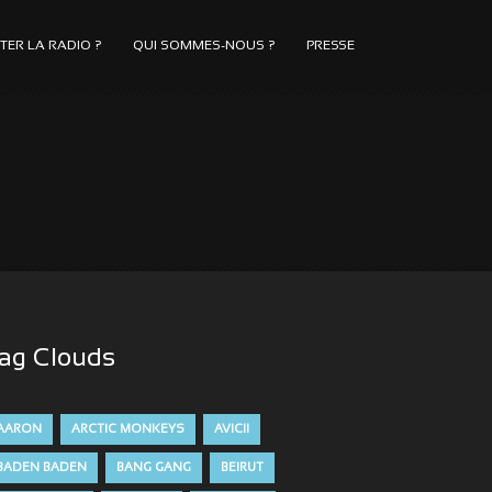
ER LA RADIO ?
QUI SOMMES-NOUS ?
PRESSE
ag Clouds
AARON
ARCTIC MONKEYS
AVICII
BADEN BADEN
BANG GANG
BEIRUT