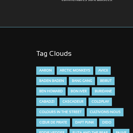
commentaires sont utilisées
.
Tag Clouds
AARON
ARCTIC MONKEYS
AVICII
BADEN BADEN
BANG GANG
BEIRUT
BEN HOWARD
BON IVER
BURIDANE
CABADZI
CASCADEUR
COLDPLAY
COLOURS IN THE STREET
CULTIVONS-NOUS
CŒUR DE PIRATE
DAFT PUNK
DIDO