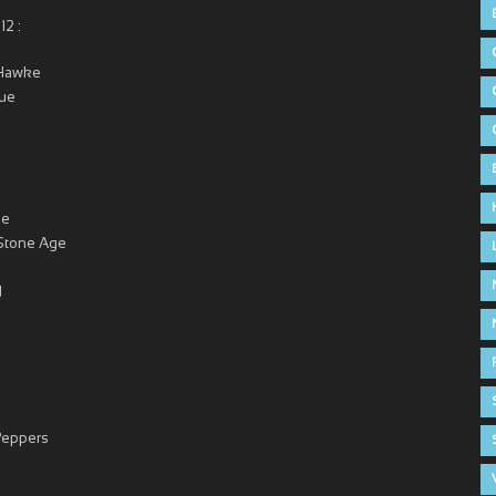
12 :
 Hawke
lue
ne
Stone Age
d
 Peppers